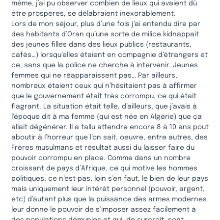
même, j’ai pu observer combien de lieux qui avaient dû
être prospères, se délabraient inexorablement.
Lors de mon séjour, plus d’une fois j’ai entendu dire par
des habitants d’Oran qu’une sorte de milice kidnappait
des jeunes filles dans des lieux publics (restaurants,
cafés…) lorsqu’elles étaient en compagnie d’étrangers et
ce, sans que la police ne cherche à intervenir. Jeunes
femmes qui ne réapparaissent pas… Par ailleurs,
nombreux étaient ceux qui n’hésitaient pas à affirmer
que le gouvernement était très corrompu, ce qui était
flagrant. La situation était telle, d’ailleurs, que j’avais à
l’époque dit à ma femme (qui est née en Algérie) que ça
allait dégénérer. Il a fallu attendre encore 8 à 10 ans pout
aboutir à l’horreur que l’on sait, oeuvre, entre autres, des
Frères musulmans et résultat aussi du laisser faire du
pouvoir corrompu en place. Comme dans un nombre
croissant de pays d’Afrique, ce qui motive les hommes
politiques, ce n’est pas, loin s’en faut, le bien de leur pays
mais uniquement leur intérêt personnel (pouvoir, argent,
etc) d’autant plus que la puissance des armes modernes
leur donne le pouvoir de s’imposer assez facilement à
des populations démunies et qui, de surcroît, sont