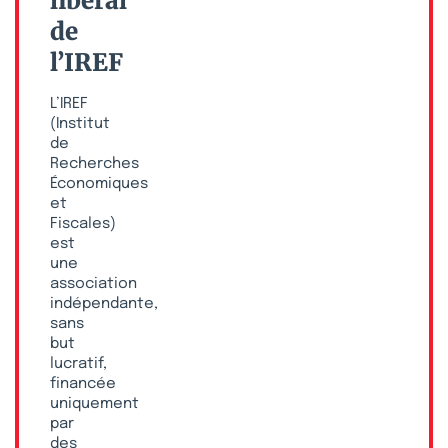
libéral
de
l’IREF
L’IREF
(Institut
de
Recherches
Économiques
et
Fiscales)
est
une
association
indépendante,
sans
but
lucratif,
financée
uniquement
par
des