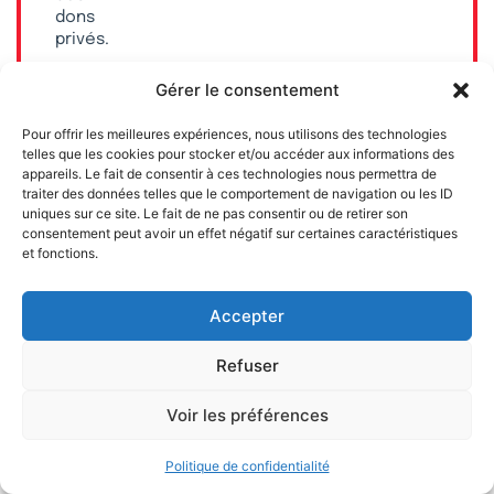
dons
privés.
Faites
Gérer le consentement
un
don
Pour offrir les meilleures expériences, nous utilisons des technologies
et
telles que les cookies pour stocker et/ou accéder aux informations des
soutenez
appareils. Le fait de consentir à ces technologies nous permettra de
un
traiter des données telles que le comportement de navigation ou les ID
journal
uniques sur ce site. Le fait de ne pas consentir ou de retirer son
100 %
consentement peut avoir un effet négatif sur certaines caractéristiques
et fonctions.
libre,
libéral
et
Accepter
sans
subvention
Refuser
publique.
Voir les préférences
Politique de confidentialité