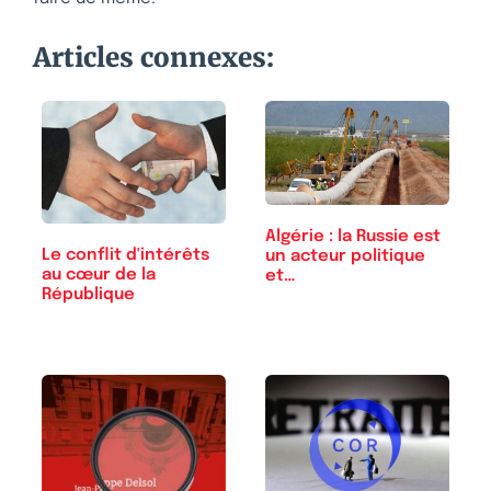
Articles connexes:
Algérie : la Russie est
Le conflit d'intérêts
un acteur politique
au cœur de la
et…
République