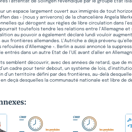
ès l’attentat de Solingen revendiqué par le groupe Etat isl
t sur un espace largement ouvert aux immigrés de tout horizo
ffen das » (nous y arriverons) de la chancelière Angela Merkel
nelles qui dérogent aux règles de libre circulation dans l’
ourrait toutefois tendre les relations entre l’Allemagne et 
alition au pouvoir a également déclaré lundi vouloir augmen
 aux frontières allemandes. L’Autriche a déjà prévenu qu’elle
 refoulées d’Allemagne ». Berlin a aussi annoncé la suppress
e entrés dans un autre Etat de l’UE avant d’aller en Allemagn
s semblent découvrir, avec des années de retard, que de 
d’un cadre pour tenir debout, un système de lois, d’instituti
 d’un territoire défini par des frontières, au-delà desquelle
 en deçà desquelles la communauté nationale est libre de d
onnexes: