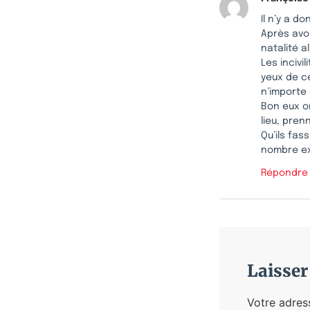
Il n’y a d
Après avo
natalité a
Les incivi
yeux de ce
n’importe 
Bon eux on
lieu, pren
Qu’ils fas
nombre ex
Répondre
Laisse
Votre adres