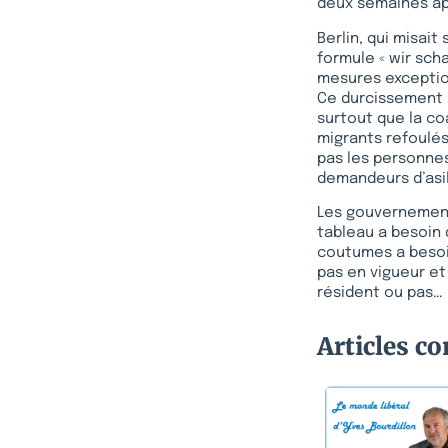
deux semaines apr
Berlin, qui misai
formule « wir scha
mesures exception
Ce durcissement p
surtout que la co
migrants refoulés
pas les personnes
demandeurs d’asil
Les gouvernement
tableau a besoin 
coutumes a besoin
pas en vigueur et
résident ou pas…
Articles c