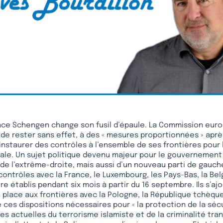
pace Schengen change son fusil d’épaule. La Commission eur
t de rester sans effet, à des « mesures proportionnées » apr
 instaurer des contrôles à l’ensemble de ses frontières pour 
égale. Un sujet politique devenu majeur pour le gouvernement 
de l’extrême-droite, mais aussi d’un nouveau parti de gauch
contrôles avec la France, le Luxembourg, les Pays-Bas, la Bel
e établis pendant six mois à partir du 16 septembre. Ils s’aj
 place aux frontières avec la Pologne, la République tchèque,
e ces dispositions nécessaires pour « la protection de la séc
s actuelles du terrorisme islamiste et de la criminalité tran