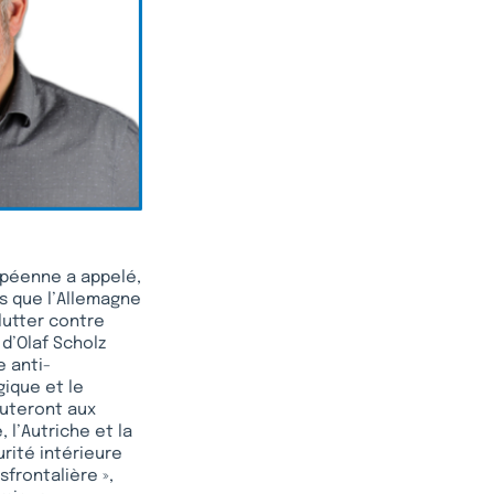
opéenne a appelé,
ès que l’Allemagne
lutter contre
d’Olaf Scholz
e anti-
gique et le
outeront aux
 l’Autriche et la
urité intérieure
sfrontalière »,