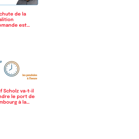
chute de la
lition
lemande est
luctable
f Scholz va-t-il
ndre le port de
mbourg à la
ine ?