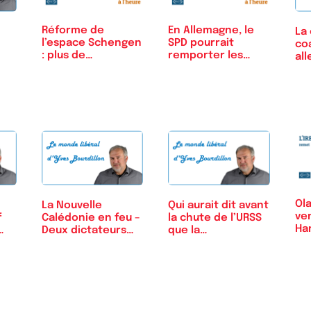
Réforme de
En Allemagne, le
La 
l’espace Schengen
SPD pourrait
coa
: plus de
remporter les…
al
bureaucratie
iné
Ola
Qui aurait dit avant
La Nouvelle
ve
f
la chute de l’URSS
Calédonie en feu –
Ha
que la…
Deux dictateurs
Ch
se…