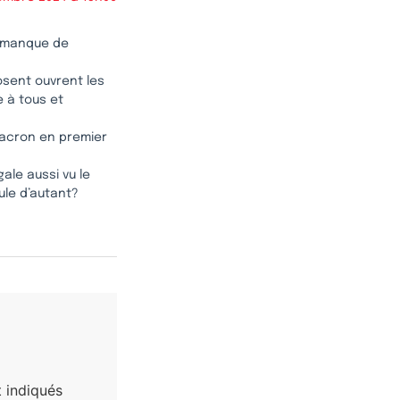
n manque de
osent ouvrent les
e à tous et
 Macron en premier
gale aussi vu le
ule d’autant?
 indiqués