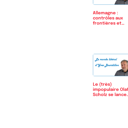
Allemagne :
contrôles aux
frontières et
durcissement…
Le (très)
impopulaire Ola
Scholz se lance
dans la…