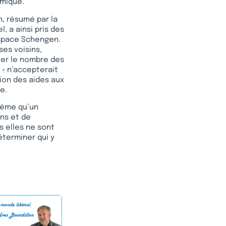
amique.
n, résumé par la
, a ainsi pris des
espace Schengen.
ses voisins,
ter le nombre des
 « n’accepterait
ion des aides aux
e.
même qu’un
ons et de
s elles ne sont
éterminer qui y