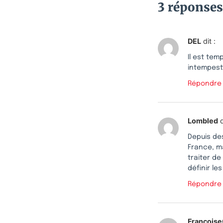
3 réponses
DEL
dit :
Il est te
intempesti
Répondre
Lombled
d
Depuis de
France, ma
traiter de
définir le
Répondre
François