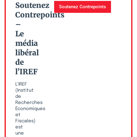
Soutenez
Soutenez Contrepoints
Contrepoints
–
Le
média
libéral
de
l’IREF
L’IREF
(Institut
de
Recherches
Économiques
et
Fiscales)
est
une