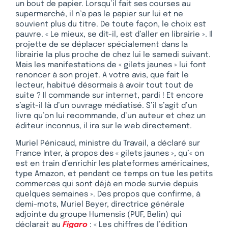
un bout de papier. Lorsqu’il fait ses courses au
supermarché, il n’a pas le papier sur lui et ne
souvient plus du titre. De toute façon, le choix est
pauvre. « Le mieux, se dit-il, est d’aller en librairie ». Il
projette de se déplacer spécialement dans la
librairie la plus proche de chez lui le samedi suivant.
Mais les manifestations de « gilets jaunes » lui font
renoncer à son projet. A votre avis, que fait le
lecteur, habitué désormais à avoir tout tout de
suite ? Il commande sur internet, pardi ! Et encore
s’agit-il là d’un ouvrage médiatisé. S’il s’agit d’un
livre qu’on lui recommande, d’un auteur et chez un
éditeur inconnus, il ira sur le web directement.
Muriel Pénicaud, ministre du Travail, a déclaré sur
France Inter, à propos des « gilets jaunes », qu’« on
est en train d’enrichir les plateformes américaines,
type Amazon, et pendant ce temps on tue les petits
commerces qui sont déjà en mode survie depuis
quelques semaines ». Des propos que confirme, à
demi-mots, Muriel Beyer, directrice générale
adjointe du groupe Humensis (PUF, Belin) qui
déclarait au
Figaro
: « Les chiffres de l’édition