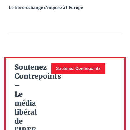
Le libre-échange s’impose à l’Europe
Soutenez
Soutenez Contrepoints
Contrepoints
–
Le
média
libéral
de