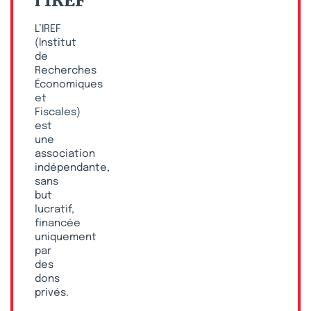
l’IREF
L’IREF
(Institut
de
Recherches
Économiques
et
Fiscales)
est
une
association
indépendante,
sans
but
lucratif,
financée
uniquement
par
des
dons
privés.