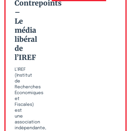
Contrepoints
–
Le
média
libéral
de
l’IREF
L’IREF
(Institut
de
Recherches
Économiques
et
Fiscales)
est
une
association
indépendante,