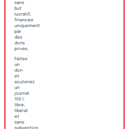
sans
but
lucratif,
financée
uniquement
par
des
dons
privés.
Faites
un
don
et
soutenez
un
journal
100 %
libre,
libéral
et
sans
subvention