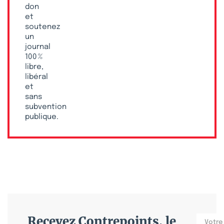
don
et
soutenez
un
journal
100 %
libre,
libéral
et
sans
subvention
publique.
Recevez Contrepoints, le