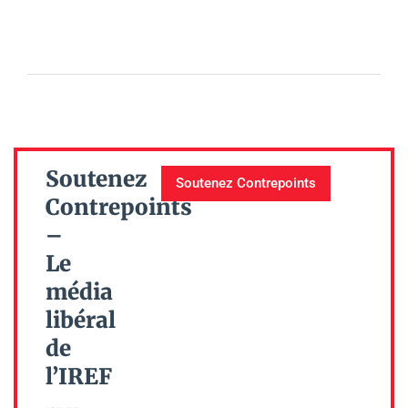
Soutenez
Soutenez Contrepoints
Contrepoints
–
Le
média
libéral
de
l’IREF