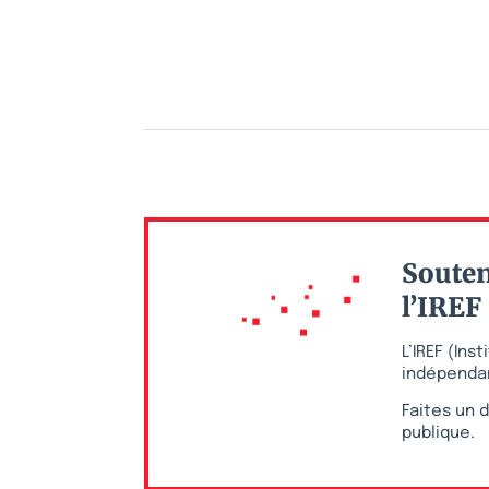
Souten
l’IREF
L’IREF (In
indépendan
Faites un d
publique.