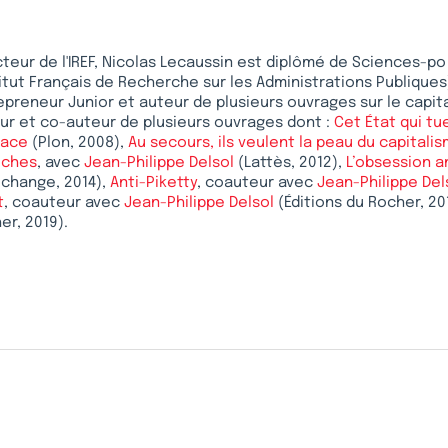
cteur de l'IREF, Nicolas Lecaussin est diplômé de Sciences-po 
titut Français de Recherche sur les Administrations Publiques
epreneur Junior et auteur de plusieurs ouvrages sur le capital
ur et co-auteur de plusieurs ouvrages dont :
Cet État qui tu
cace
(Plon, 2008),
Au secours, ils veulent la peau du capitalis
riches
, avec
Jean-Philippe Delsol
(Lattès, 2012),
L’obsession a
échange, 2014),
Anti-Piketty
, coauteur avec
Jean-Philippe Del
t
, coauteur avec
Jean-Philippe Delsol
(Éditions du Rocher, 20
er, 2019).