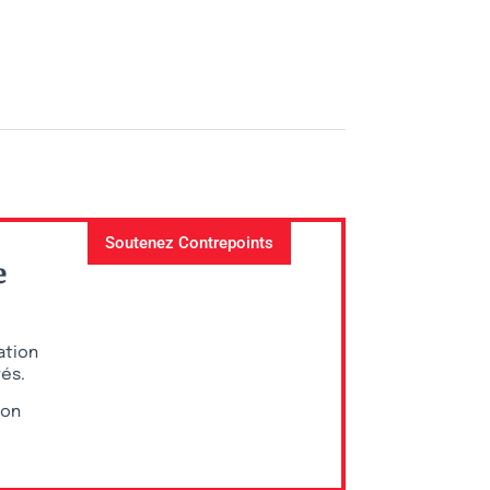
Soutenez Contrepoints
e
ation
vés.
ion