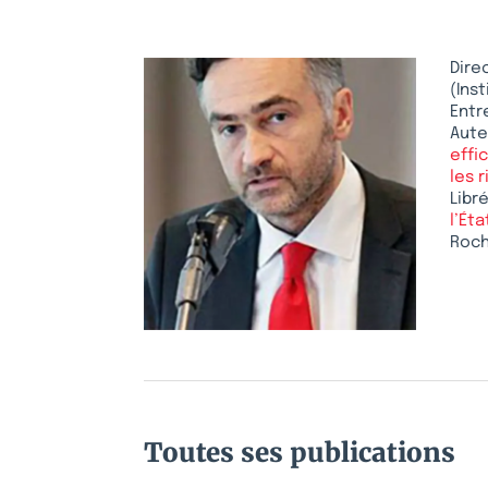
Dire
(Ins
Entr
Aute
effi
les 
Libr
l’Éta
Roch
Toutes ses publications