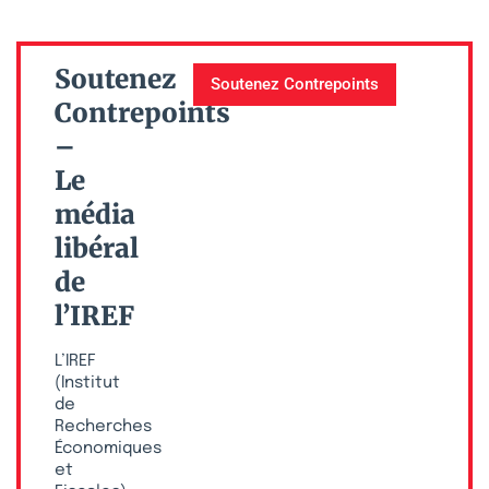
Soutenez
Soutenez Contrepoints
Contrepoints
–
Le
média
libéral
de
l’IREF
L’IREF
(Institut
de
Recherches
Économiques
et