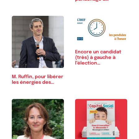
Encore un candidat
(très) à gauche à
l’élection…
M. Ruffin, pour libérer
les énergies des…