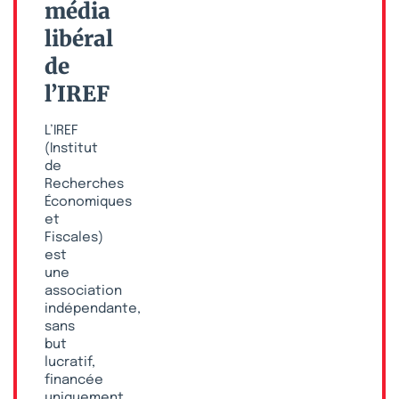
média
libéral
de
l’IREF
L’IREF
(Institut
de
Recherches
Économiques
et
Fiscales)
est
une
association
indépendante,
sans
but
lucratif,
financée
uniquement