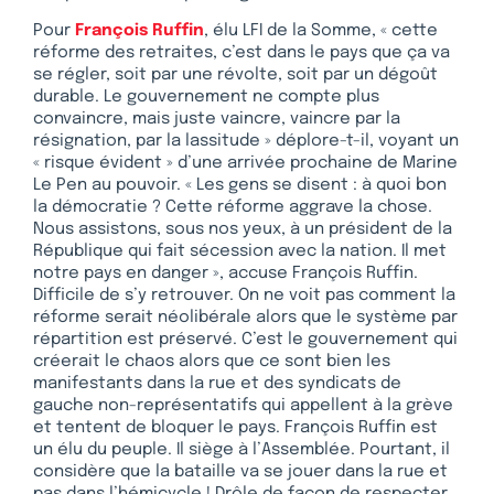
Pour
François Ruffin
, élu LFI de la Somme, « cette
réforme des retraites, c’est dans le pays que ça va
se régler, soit par une révolte, soit par un dégoût
durable. Le gouvernement ne compte plus
convaincre, mais juste vaincre, vaincre par la
résignation, par la lassitude » déplore-t-il, voyant un
« risque évident » d’une arrivée prochaine de Marine
Le Pen au pouvoir. « Les gens se disent : à quoi bon
la démocratie ? Cette réforme aggrave la chose.
Nous assistons, sous nos yeux, à un président de la
République qui fait sécession avec la nation. Il met
notre pays en danger », accuse François Ruffin.
Difficile de s’y retrouver. On ne voit pas comment la
réforme serait néolibérale alors que le système par
répartition est préservé. C’est le gouvernement qui
créerait le chaos alors que ce sont bien les
manifestants dans la rue et des syndicats de
gauche non-représentatifs qui appellent à la grève
et tentent de bloquer le pays. François Ruffin est
un élu du peuple. Il siège à l’Assemblée. Pourtant, il
considère que la bataille va se jouer dans la rue et
pas dans l’hémicycle ! Drôle de façon de respecter