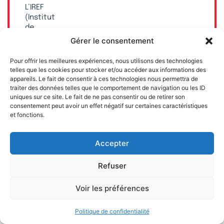
L’IREF
(Institut
de
Recherches
Gérer le consentement
Économiques
et
Pour offrir les meilleures expériences, nous utilisons des technologies
Fiscales)
telles que les cookies pour stocker et/ou accéder aux informations des
est
appareils. Le fait de consentir à ces technologies nous permettra de
une
traiter des données telles que le comportement de navigation ou les ID
uniques sur ce site. Le fait de ne pas consentir ou de retirer son
association
consentement peut avoir un effet négatif sur certaines caractéristiques
indépendante,
et fonctions.
sans
but
lucratif,
Accepter
financée
uniquement
Refuser
par
des
Voir les préférences
dons
privés.
Politique de confidentialité
Faites