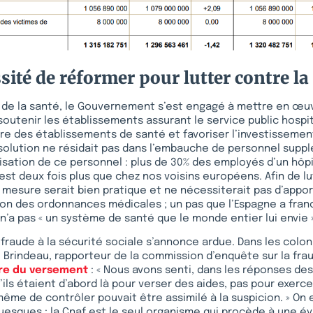
sité de réformer pour lutter contre la
r de la santé, le Gouvernement s’est engagé à mettre en œu
soutenir les établissements assurant le service public hospita
ère des établissements de santé et favoriser l’investissement.
solution ne résidait pas dans l’embauche de personnel supp
sation de ce personnel : plus de 30% des employés d’un hôpi
’est deux fois plus que chez nos voisins européens. Afin de lu
 mesure serait bien pratique et ne nécessiterait pas d’apport
ion des ordonnances médicales ; un pas que l’Espagne a franc
n’a pas « un système de santé que le monde entier lui envie »
a fraude à la sécurité sociale s’annonce ardue. Dans les col
 Brindeau, rapporteur de la commission d’enquête sur la frau
re du versement
: « Nous avons senti, dans les réponses de
’ils étaient d’abord là pour verser des aides, pas pour exerce
ême de contrôler pouvait être assimilé à la suspicion. » On e
uesques : la Cnaf est le seul organisme qui procède à une év