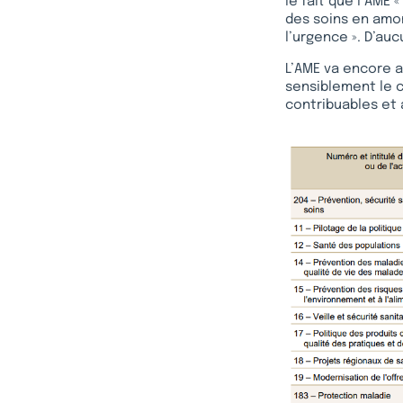
le fait que l’AME 
des soins en amon
l’urgence ». D’auc
L’AME va encore a
sensiblement le c
contribuables et 