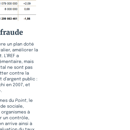
 fraude
vre un plan doté
lier, améliorer la
 L’IREF a
lémentaire, mais
tal ne sont pas
tter contre la
 d’argent public :
hi en 2007, et
.
onnes du
Point
, le
de sociale,
s organismes à
r un contrôle,
n arrive ainsi à
aluation du taux