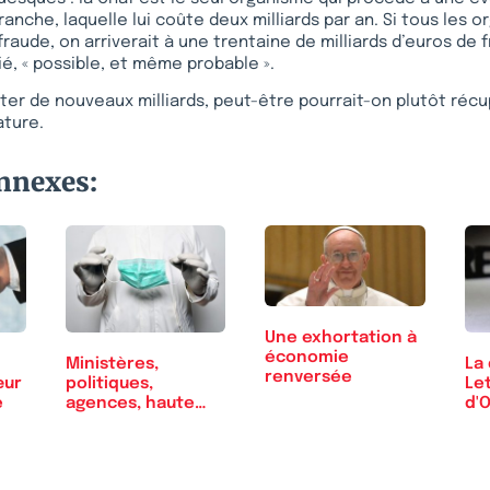
ranche, laquelle lui coûte deux milliards par an. Si tous les 
aude, on arriverait à une trentaine de milliards d’euros de f
ifié, « possible, et même probable ».
cter de nouveaux milliards, peut-être pourrait-on plutôt réc
ature.
onnexes:
Une exhortation à
économie
Ministères,
La
renversée
œur
politiques,
Let
e
agences, haute
d'
autorité,…
Re