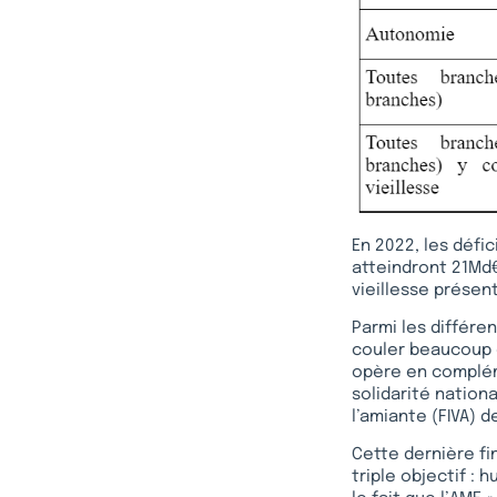
En 2022, les défi
atteindront 21Md€
vieillesse présent
Parmi les différe
couler beaucoup d
opère en compléme
solidarité nation
l’amiante (FIVA) d
Cette dernière fi
triple objectif :