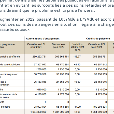
« permet de maîtriser les dépenses publiques en facilitant la
t et en évitant les surcoûts liés à des soins retardés et pr
uns diraient que le problème est ici pris à l’envers…
ugmenter en 2022, passant de 1,057Md€ à 1,79Md€ et accrois
oût des soins des étrangers en situation illégale à la charg
assurés sociaux.