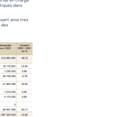
 prise en charge
atiqués dans
sant ainsi très
e des