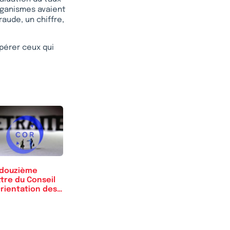
organismes avaient
raude, un chiffre,
upérer ceux qui
 douzième
tre du Conseil
Orientation des
traites