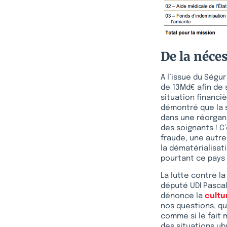
De la néces
A l’issue du Ségu
de 13Md€ afin de 
situation financi
démontré que la 
dans une réorgani
des soignants ! C
fraude, une autre
la dématérialisat
pourtant ce pays 
La lutte contre l
député UDI Pascal
dénonce la
cultu
nos questions, qu
comme si le fait m
des situations ub