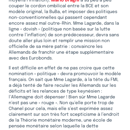
moyens l’inflation).
Mario Draghi
a su peu à peu
couper le cordon ombilical entre la BCE et son
modèle original, la BuBa, et imposer des politiques
non-conventionnelles qui passent cependant
encore assez mal outre-Rhin. Mme Lagarde, dans la
ligne « dovish » (politique non basée sur la lutte
contre l’inflation) de son prédécesseur, devra sans
doute aller plus loin et remplir une mission non
officielle de sa mère patrie : convaincre les
Allemands de franchir une étape supplémentaire
avec des Eurobonds.
Il est difficile en effet de ne pas croire que cette
nomination « politique » devra promouvoir le modèle
français. On sait que Mme Lagarde, à la tête du FMI,
a déjà tenté de faire reculer les Allemands sur les
déficits et les relances de type keynésien :
l’Allemagne doit dépenser ! Bien sûr Mme Lagarde
n’est pas une « rouge ». Non qu’elle porte trop de
Chanel pour cela, mais elle s’est exprimée assez
clairement sur son très fort scepticisme à l’endroit
de la Théorie monétaire moderne, une école de
pensée monétaire selon laquelle la dette