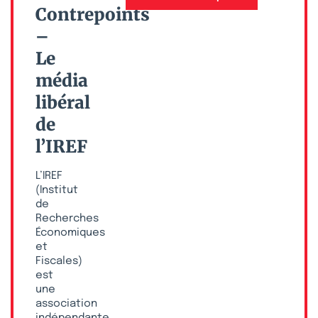
Contrepoints
–
Le
média
libéral
de
l’IREF
L’IREF
(Institut
de
Recherches
Économiques
et
Fiscales)
est
une
association
indépendante,