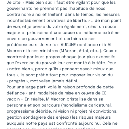
Je cite: « Mais bien sûr, il faut être vigilant pour que les
gouvernants ne prennent pas l’habitude de nous
contraindre ainsi et limitent, dans le temps, les mesures
incontestablement privatives de liberté. » … de mon point
de vue, et je pense du votre également, c’est un souci
majeur et précisément une cause de méfiance extrême
envers ce gouvernement et certains de ses
prédécesseurs. Je ne fais AUCUNE confiance ni à M
Macron ni à ses ministres (M Veran, Attal, etc…). Ceux-ci
montrent par leurs propos chaque jour plus excessifs
que l’exercice du pouvoir leur est monté à la tête. Pour
« notre bien », parce qu’ils « pensent savoir mieux que
tous », ils sont prêt à tout pour imposer leur vision du
« progrès », mot valise jamais défini.
Pour une large part, voilà la raison profonde de cette
défiance « anti modalités de mise en œuvre de CE
vaccin ». En réalité, M Macron cristallise dans sa
personne et son parcours (mondialisme caricatural,
progressisme débridé, ni vision ni projet ni convictions,
gestion sondagière des enjeux) les risques majeurs
auxquels notre pays est confronté aujourd’hui. Cela ne