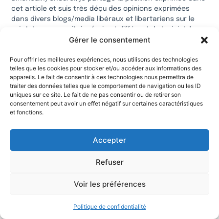
cet article et suis très déçu des opinions exprimées
dans divers blogs/media libéraux et libertariens sur le
sujet du pass sanitaire (qui est différent du logiciel de
Gérer le consentement
traçage « TousAntiCovid »).
La Liberté n’existe qu’associée à la Responsabilité.
Pour offrir les meilleures expériences, nous utilisons des technologies
L’homme libre de ses décisions et de ses actes doit être
telles que les cookies pour stocker et/ou accéder aux informations des
prêt à en assumer toutes les conséquences vis-à-vis de
appareils. Le fait de consentir à ces technologies nous permettra de
lui-même et d’autrui.
traiter des données telles que le comportement de navigation ou les ID
Ainsi, on peut laisser aux gens la liberté de ne pas se
uniques sur ce site. Le fait de ne pas consentir ou de retirer son
faire vacciner. Mais alors, s’ils contractent la Covid 19
consentement peut avoir un effet négatif sur certaines caractéristiques
sans être vaccinés :
et fonctions.
• Leur prise en charge dans le système hospitalier ne
devra pas perturber les programmes d’interventions des
Accepter
autres patients, notamment ceux qui doivent recevoir
des soins vitaux de dépistage ou de traitement (cancers
Refuser
etc), et il ne seront soignés que quand de la capacité
sera disponible ;
Voir les préférences
• Ils devront rembourser à l’assurance maladie le coût de
leur traitement. Une journée en réanimation coûte plus
de 3000 €.
Politique de confidentialité
Bien sûr ces mesures ne concerneraient pas les cas