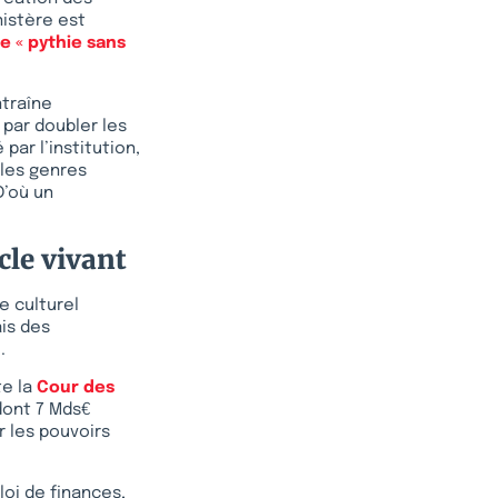
nistère est
e « pythie sans
ntraîne
 par doubler les
par l’institution,
 les genres
D’où un
cle vivant
e culturel
ais des
.
te la
Cour des
dont 7 Mds€
r les pouvoirs
loi de finances,