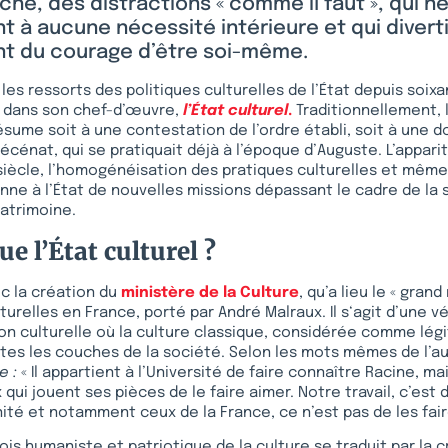
he, des distractions « comme il faut », qui n
 à aucune nécessité intérieure et qui divert
t du courage d’être soi-même.
 les ressorts des politiques culturelles de l’État depuis soi
i dans son chef-d’œuvre,
l’État culturel
.
Traditionnellement, 
 résume soit à une contestation de l’ordre établi, soit à une d
 mécénat, qui se pratiquait déjà à l’époque d’Auguste. L’appari
iècle, l’homogénéisation des pratiques culturelles et même
nne à l’État de nouvelles missions dépassant le cadre de la 
atrimoine.
ue l’État culturel ?
ec la création du
ministère de la Culture
, qu’a lieu le « gra
turelles en France, porté par André Malraux. Il s‘agit d’une vé
n culturelle où la culture classique, considérée comme légi
tes les couches de la société. Selon les mots mêmes de l’a
e :
« Il appartient à l’Université de faire connaître Racine, mai
ui jouent ses pièces de le faire aimer. Notre travail, c’est d
ité et notamment ceux de la France, ce n’est pas de les fair
fois humaniste et patriotique de la culture se traduit par la 