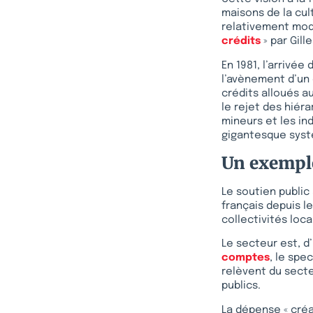
maisons de la cul
relativement mode
crédits
» par Gil
En 1981, l’arrivée
l’avènement d’un 
crédits alloués au
le rejet des hiér
mineurs et les ind
gigantesque syst
Un exemple
Le soutien public
français depuis l
collectivités loca
Le secteur est, 
comptes
, le spe
relèvent du secte
publics.
La dépense « créa