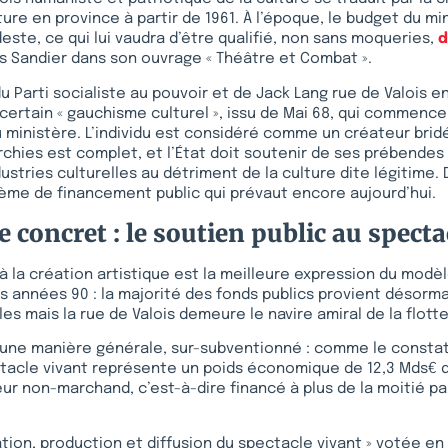
ture en province à partir de 1961. À l’époque, le budget du mi
ste, ce qui lui vaudra d’être qualifié, non sans moqueries,
d
les Sandier dans son ouvrage « Théâtre et Combat ».
 du Parti socialiste au pouvoir et de Jack Lang rue de Valois e
certain « gauchisme culturel », issu de Mai 68, qui commence
 ministère. L’individu est considéré comme un créateur bridé 
archies est complet, et l’État doit soutenir de ses prébendes
ustries culturelles au détriment de la culture dite légitime. 
ème de financement public qui prévaut encore aujourd’hui.
 concret : le soutien public au specta
 à la création artistique est la meilleure expression du modèl
es années 90 : la majorité des fonds publics provient désorm
les mais la rue de Valois demeure le navire amiral de la flotte
d’une manière générale, sur-subventionné : comme le consta
ctacle vivant représente un poids économique de 12,3 Mds€ 
ur non-marchand, c’est-à-dire financé à plus de la moitié pa
tion, production et diffusion du spectacle vivant » votée en 