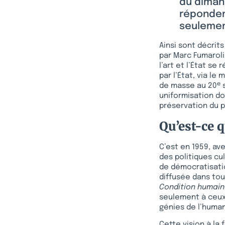
du dimanc
répondent
seulemen
Ainsi sont décrits
par Marc Fumarol
l’art et l’État se
par l’État, via le
e
de masse au 20
s
uniformisation do
préservation du p
Qu’est-ce q
C’est en 1959, av
des politiques cul
de démocratisatio
diffusée dans tou
Condition humain
seulement à ceux q
génies de l’human
Cette vision à la 