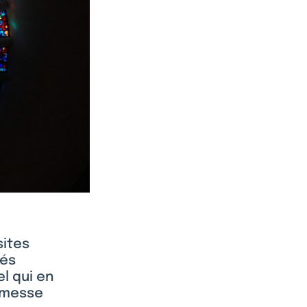
sites
tés
el qui en
a messe