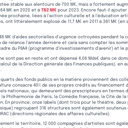
stée stable aux alentours de 700 M€, mais a fortement aug
 764 M€ en 2020 et à
782 M€
pour 2023. Encore faut-il ajouter
ée prochaine, liées à l’action culturelle et à l’éducation art
les, ont littéralement explosé de 11,7 M€ en 2011 à 381 M€ (en
448 M€ d’aides sectorielles d’urgence octroyées pendant la cr
n de relance l’année dernière et cela sans compter les som
cadre du PIIA4 (programme d’investissements d’avenir) et le 
 ne sont pas en reste et ont dépensé 4,06 Mds€ dans ce dom
calcul de la Direction générale des Finances publiques), en
.
-quarts des fonds publics en la matière proviennent des colle
ulture consacre 40% de ses propres crédits au financement 
rels nationaux, qui demeurent des prescripteurs en termes 
la Philharmonie de Paris, la Comédie française, la Cité de la
n. En province, onze labels (dont trois pour le théâtre, deux 
usique) regroupant 316 structures sont également soutenus
DRAC (directions régionales des affaires culturelles).
sément le territoire, 12 000 compagnies d’artistes sont éga