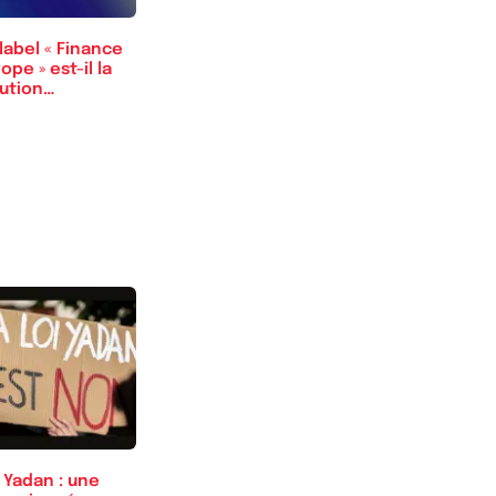
label « Finance
ope » est-il la
lution…
 Yadan : une