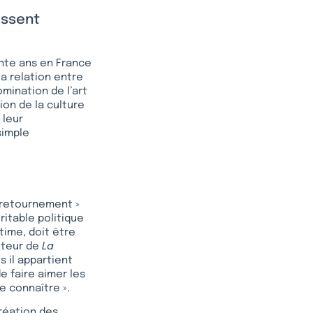
e
issent
xante ans en France
la relation entre
omination de l’art
tion de la culture
 leur
simple
nd retournement »
ritable politique
time, doit être
uteur de
La
s il appartient
e faire aimer les
e connaître ».
création des