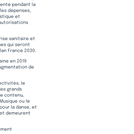
menté pendant la
 les dépenses,
istique et
 autorisations
ise sanitaire et
mes qui seront
plan France 2030.
aine en 2019
 augmentation de
ctivités, le
des grands
de contenu,
 Musique ou le
pour la danse, et
 et demeurent
lement