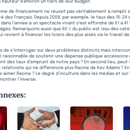
hauteur d’environ un tiers de leur budget.
me de financement ne réussit pas véritablement à remplir s
té des Français. Depuis 2008, par exemple, le taux des 15-24 
dans l’année à un spectacle vivant s’est effondré de 51 à 41 %
 âgés. Remarquons aussi que 60 % du public est issu des caté
i revient à financer les loisirs des plus aisés via le travail 
ors de s’interroger sur deux problèmes distincts mais interco
-il raisonnable de soutenir une dépense publique accessoire
nt des taux d’emprunt de notre pays ? En second lieu, peut
 relativiste qui ne différencie plus Racine de Kev Adams ? En 
re aimer Racine ? Le degré d’inculture dans les médias et sur
ontrer l’inverse.
onnexes: