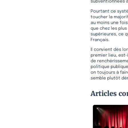
subventionnées à 
Pourtant ce systè
toucher la majori
au moins une fois 
que chez les plus
supérieures, ce qu
Français.
Il convient dès l
premier lieu, est
de renchérisseme
politique publique
on toujours à fai
semble plutôt dém
Articles c