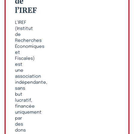
de
l’IREF
L’IREF
(Institut
de
Recherches
Économiques
et
Fiscales)
est
une
association
indépendante,
sans
but
lucratif,
financée
uniquement
par
des
dons