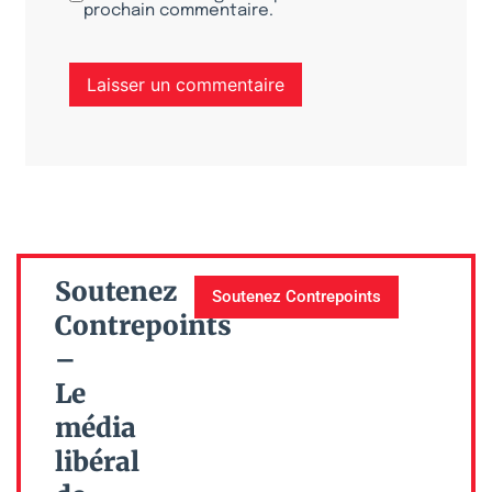
prochain commentaire.
Soutenez
Soutenez Contrepoints
Contrepoints
–
Le
média
libéral