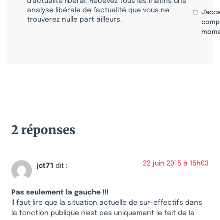
d’actualité libéral. Recevez tous les matins une
analyse libérale de l’actualité que vous ne
J'acc
trouverez nulle part ailleurs.
compr
mome
2 réponses
22 juin 2015 à 15h03
jct71
dit :
Pas seulement la gauche !!!
Il faut lire que la situation actuelle de sur-effectifs dans
la fonction publique n'est pas uniquement le fait de la