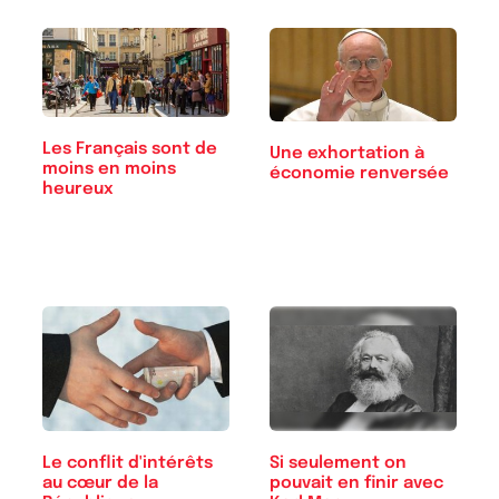
Les Français sont de
Une exhortation à
moins en moins
économie renversée
heureux
Le conflit d'intérêts
Si seulement on
au cœur de la
pouvait en finir avec