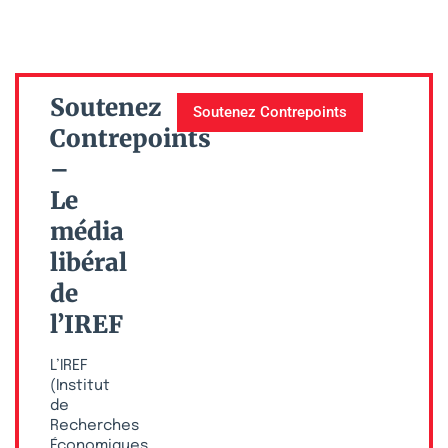
Soutenez
Soutenez Contrepoints
Contrepoints
–
Le
média
libéral
de
l’IREF
L’IREF
(Institut
de
Recherches
Économiques