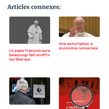
Articles connexes:
Une exhortation à
économie renversée
Le pape François aura
beaucoup fait souffrir
les libéraux