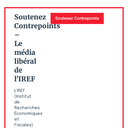
Soutenez
Soutenez Contrepoints
Contrepoints
–
Le
média
libéral
de
l’IREF
L’IREF
(Institut
de
Recherches
Économiques
et
Fiscales)