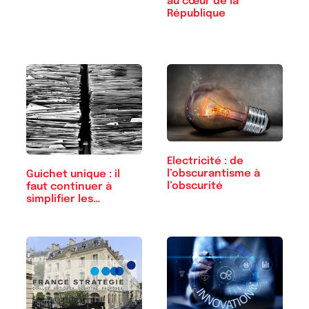
au cœur de la
République
Electricité : de
l’obscurantisme à
Guichet unique : il
l’obscurité
faut continuer à
simplifier les…