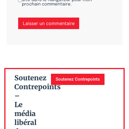
prochain commentaire.
Soutenez
Soutenez Contrepoints
Contrepoints
–
Le
média
libéral