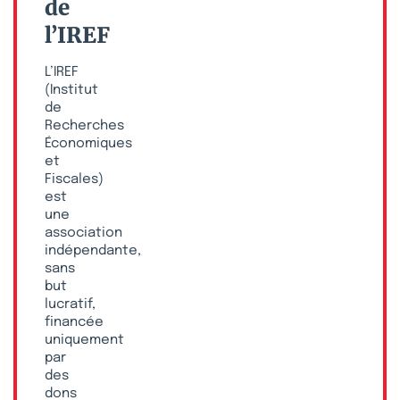
de
l’IREF
L’IREF
(Institut
de
Recherches
Économiques
et
Fiscales)
est
une
association
indépendante,
sans
but
lucratif,
financée
uniquement
par
des
dons