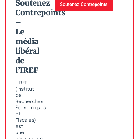
Soutenez
Soutenez Contrepoints
Contrepoints
–
Le
média
libéral
de
l’IREF
L’IREF
(Institut
de
Recherches
Économiques
et
Fiscales)
est
une
association