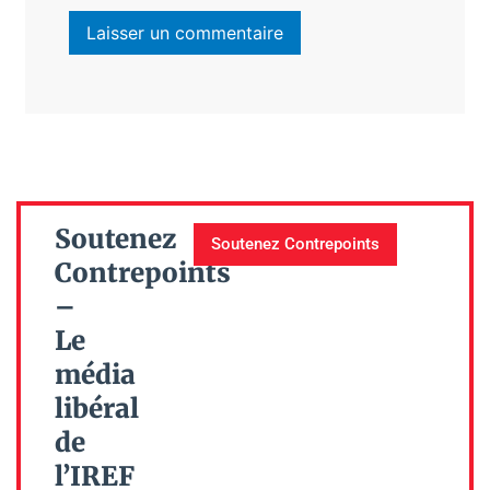
Soutenez
Soutenez Contrepoints
Contrepoints
–
Le
média
libéral
de
l’IREF