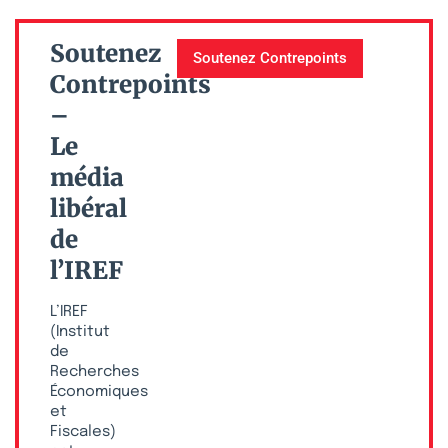
Soutenez
Soutenez Contrepoints
Contrepoints
–
Le
média
libéral
de
l’IREF
L’IREF
(Institut
de
Recherches
Économiques
et
Fiscales)