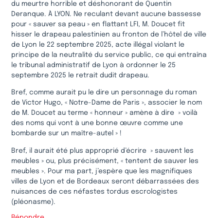
du meurtre horrible et déshonorant de Quentin
Deranque. À LYON. Ne reculant devant aucune bassesse
pour « sauver sa peau » en flattant LFI, M. Doucet fit
hisser le drapeau palestinien au fronton de l’hôtel de ville
de Lyon le 22 septembre 2025, acte illégal violant le
principe de la neutralité du service public, ce qui entraîna
le tribunal administratif de Lyon à ordonner le 25
septembre 2025 le retrait dudit drapeau.
Bref, comme aurait pu le dire un personnage du roman
de Victor Hugo, « Notre-Dame de Paris », associer le nom
de M. Doucet au terme « honneur » amène à dire » voilà
des noms qui vont à une bonne œuvre comme une
bombarde sur un maître-autel » !
Bref, il aurait été plus approprié d’écrire » sauvent les
meubles » ou, plus précisément, « tentent de sauver les
meubles ». Pour ma part, j’espère que les magnifiques
villes de Lyon et de Bordeaux seront débarrassées des
nuisances de ces néfastes tordus escrologistes
(pléonasme).
Répondre