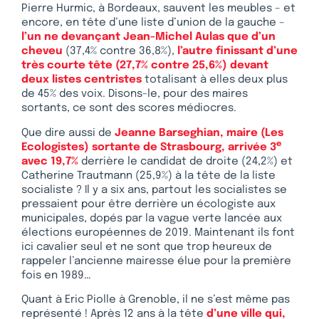
Pierre Hurmic, à Bordeaux, sauvent les meubles – et
encore, en tête d’une liste d’union de la gauche –
l’un ne devançant Jean-Michel Aulas que d’un
cheveu
(37,4% contre 36,8%),
l’autre finissant d’une
très courte tête (27,7% contre 25,6%) devant
deux listes centristes
totalisant à elles deux plus
de 45% des voix. Disons-le, pour des maires
sortants, ce sont des scores médiocres.
Que dire aussi de
Jeanne Barseghian, maire (Les
e
Ecologistes) sortante de Strasbourg, arrivée 3
avec 19,7%
derrière le candidat de droite (24,2%) et
Catherine Trautmann (25,9%) à la tête de la liste
socialiste ? Il y a six ans, partout les socialistes se
pressaient pour être derrière un écologiste aux
municipales, dopés par la vague verte lancée aux
élections européennes de 2019. Maintenant ils font
ici cavalier seul et ne sont que trop heureux de
rappeler l’ancienne mairesse élue pour la première
fois en 1989…
Quant à Eric Piolle à Grenoble, il ne s’est même pas
représenté ! Après 12 ans à la tête
d’une ville qui,