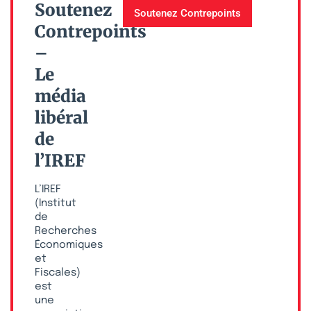
Soutenez
Soutenez Contrepoints
Contrepoints
–
Le
média
libéral
de
l’IREF
L’IREF
(Institut
de
Recherches
Économiques
et
Fiscales)
est
une