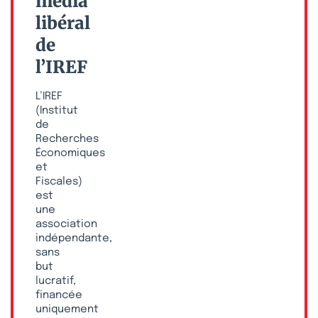
média
libéral
de
l’IREF
L’IREF
(Institut
de
Recherches
Économiques
et
Fiscales)
est
une
association
indépendante,
sans
but
lucratif,
financée
uniquement