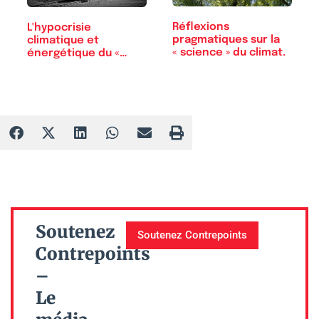
Réflexions
L'hypocrisie
pragmatiques sur la
climatique et
« science » du climat.
énergétique du «
monde riche »
Soutenez
Soutenez Contrepoints
Contrepoints
–
Le