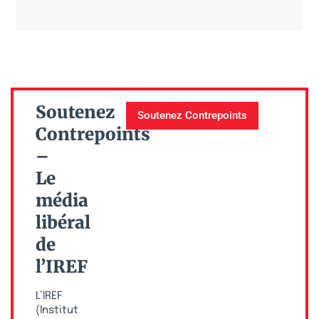
Soutenez
Soutenez Contrepoints
Contrepoints
–
Le
média
libéral
de
l’IREF
L’IREF
(Institut