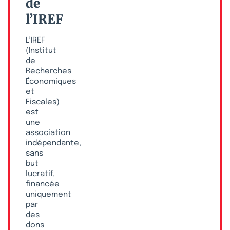
de
l’IREF
L’IREF
(Institut
de
Recherches
Économiques
et
Fiscales)
est
une
association
indépendante,
sans
but
lucratif,
financée
uniquement
par
des
dons