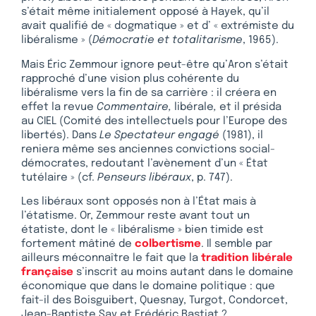
s’était même initialement opposé à Hayek, qu’il
avait qualifié de « dogmatique » et d’ « extrémiste du
libéralisme » (
Démocratie et totalitarisme
, 1965).
Mais Éric Zemmour ignore peut-être qu’Aron s’était
rapproché d’une vision plus cohérente du
libéralisme vers la fin de sa carrière : il créera en
effet la revue
Commentaire,
libérale
,
et il présida
au CIEL (Comité des intellectuels pour l’Europe des
libertés). Dans
Le Spectateur engagé
(1981), il
reniera même ses anciennes convictions social-
démocrates, redoutant l’avènement d’un « État
tutélaire » (cf.
Penseurs libéraux
, p. 747).
Les libéraux sont opposés non à l’État mais à
l’étatisme. Or, Zemmour reste avant tout un
étatiste, dont le « libéralisme » bien timide est
fortement mâtiné de
colbertisme
. Il semble par
ailleurs méconnaître le fait que la
tradition libérale
française
s’inscrit au moins autant dans le domaine
économique que dans le domaine politique : que
fait-il des Boisguibert, Quesnay, Turgot, Condorcet,
Jean-Baptiste Say et Frédéric Bastiat ?