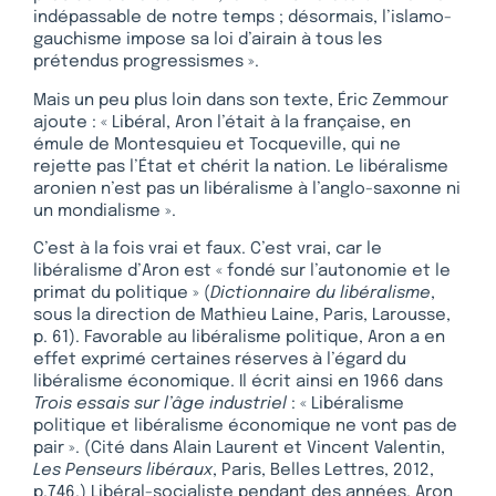
indépassable de notre temps ; désormais, l’islamo-
gauchisme impose sa loi d’airain à tous les
prétendus progressismes ».
Mais un peu plus loin dans son texte, Éric Zemmour
ajoute : « Libéral, Aron l’était à la française, en
émule de Montesquieu et Tocqueville, qui ne
rejette pas l’État et chérit la nation. Le libéralisme
aronien n’est pas un libéralisme à l’anglo-saxonne ni
un mondialisme ».
C’est à la fois vrai et faux. C’est vrai, car le
libéralisme d’Aron est « fondé sur l’autonomie et le
primat du politique » (
Dictionnaire du libéralisme
,
sous la direction de Mathieu Laine, Paris, Larousse,
p. 61). Favorable au libéralisme politique, Aron a en
effet exprimé certaines réserves à l’égard du
libéralisme économique. Il écrit ainsi en 1966 dans
Trois essais sur l’âge industriel
: « Libéralisme
politique et libéralisme économique ne vont pas de
pair ». (Cité dans Alain Laurent et Vincent Valentin,
Les Penseurs libéraux
, Paris, Belles Lettres, 2012,
p.746.) Libéral-socialiste pendant des années, Aron