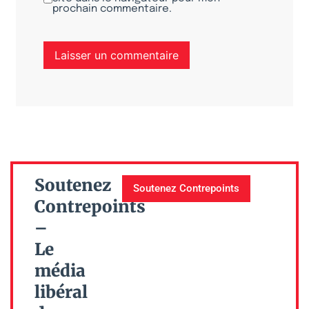
prochain commentaire.
Soutenez
Soutenez Contrepoints
Contrepoints
–
Le
média
libéral