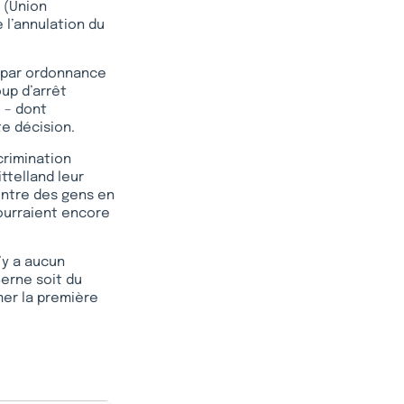
C (Union
 l’annulation du
é par ordonnance
oup d’arrêt
e – dont
e décision.
crimination
ttelland leur
contre des gens en
pourraient encore
’y a aucun
Berne soit du
er la première