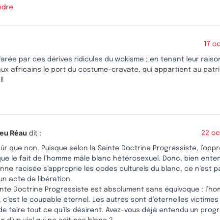
ndre
17 o
farée par ces dérives ridicules du wokisme ; en tenant leur raiso
 aux africains le port du costume-cravate, qui appartient au pat
l!
eu Réau
dit :
22 oc
sûr que non. Puisque selon la Sainte Doctrine Progressiste, l’opp
que le fait de l’homme mâle blanc hétérosexuel. Donc, bien ente
nne racisée s’approprie les codes culturels du blanc, ce n’est p
un acte de libération.
inte Doctrine Progressiste est absolument sans équivoque : l’h
 c’est le coupable éternel. Les autres sont d’éternelles victimes 
 de faire tout ce qu’ils désirent. Avez-vous déjà entendu un pro