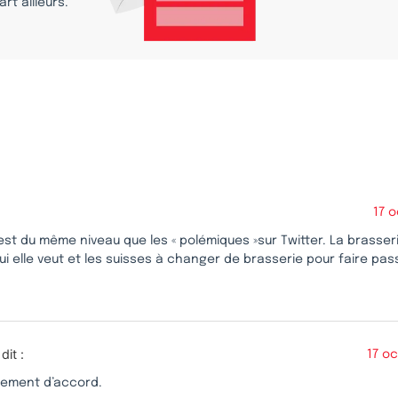
rt ailleurs.
s
17 
est du même niveau que les « polémiques »sur Twitter. La brasseri
i elle veut et les suisses à changer de brasserie pour faire pa
dit :
17 o
rement d’accord.