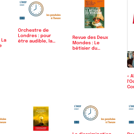
Orchestre de
Londres : pour
Revue des Deux
 La
être audible, la
Mondes : Le
e
musique…
bêtisier du
wokisme
« A
l'O
Co
l'a