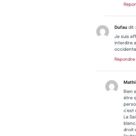
Répo
Dufau
dit :
Je suis ef
interdire
occidenta
Répondre
Mathi
Bien 
être 
perso
c’est 
La Sa
blanc,
droit