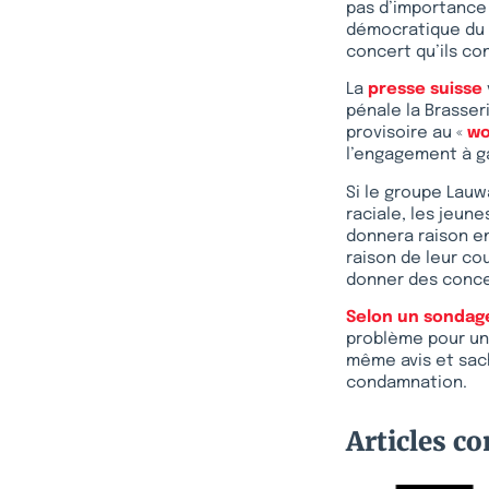
pas d’importance 
démocratique du c
concert qu’ils co
La
presse suisse
pénale la Brasseri
provisoire au «
w
l’engagement à ga
Si le groupe Lauwa
raciale, les jeune
donnera raison en
raison de leur co
donner des concer
Selon un sondag
problème pour un
même avis et sac
condamnation.
Articles c