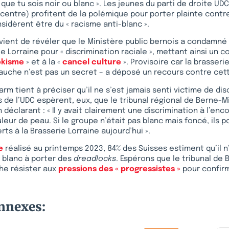
que tu sois noir ou blanc ». Les jeunes du parti de droite UD
entre) profitent de la polémique pour porter plainte contre
nsidèrent être du « racisme anti-blanc ».
vient de révéler que le Ministère public bernois a condamn
e Lorraine pour « discrimination raciale », mettant ainsi un c
okisme
» et à la «
cancel culture
». Provisoire car la brasseri
uche n’est pas un secret – a déposé un recours contre cett
rm tient à préciser qu’il ne s’est jamais senti victime de dis
s de l’UDC espèrent, eux, que le tribunal régional de Berne-Mi
 déclarant : « Il y avait clairement une discrimination à l’en
uleur de peau. Si le groupe n’était pas blanc mais foncé, ils 
ts à la Brasserie Lorraine aujourd’hui ».
e
réalisé au printemps 2023, 84% des Suisses estiment qu’il n
 blanc à porter des
dreadlocks
. Espérons que le tribunal de 
he résister aux
pressions des « progressistes »
pour confirm
onnexes: