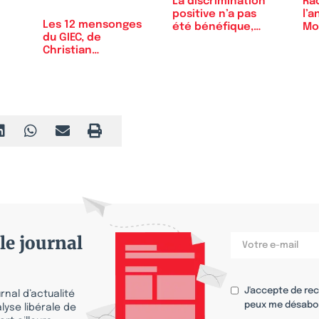
La discrimination
Rac
positive n’a pas
l’a
Les 12 mensonges
été bénéfique,…
Mo
du GIEC, de
Christian
Gérondeau
le journal
J'accepte de re
nal d’actualité
peux me désabo
lyse libérale de