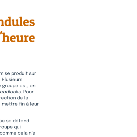
rm se produit sur
. Plusieurs
Le groupe est, en
readlocks
. Pour
irection de la
mettre fin à leur
gae se défend
roupe qui
s comme cela n’a