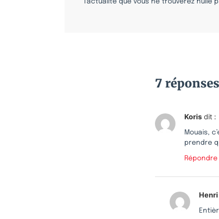
l’actualité que vous ne trouverez nulle pa
7 réponse
Koris
dit :
Mouais, c’
prendre qu
Répondre
Henri
Entiè