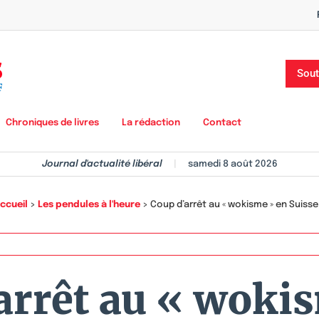
Sout
Chroniques de livres
La rédaction
Contact
Journal d'actualité libéral
|
samedi 8 août 2026
ccueil
>
Les pendules à l'heure
>
Coup d’arrêt au « wokisme » en Suisse
arrêt au « woki