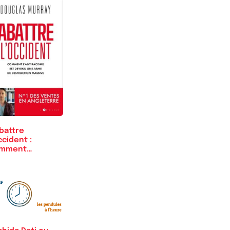
battre
ccident :
mment
ntiracisme est…