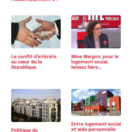
Mme Wargon, pour le
Le conflit d'intérêts
logement social,
au cœur de la
laissez faire…
République
Entre logement social
et aide personnelle
Politique du