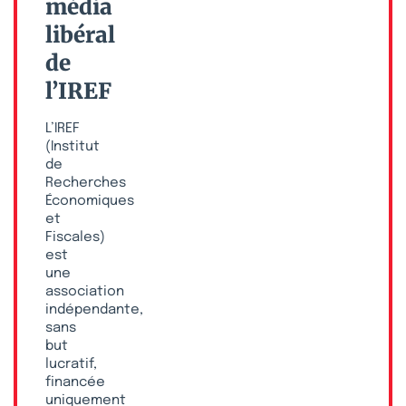
média
libéral
de
l’IREF
L’IREF
(Institut
de
Recherches
Économiques
et
Fiscales)
est
une
association
indépendante,
sans
but
lucratif,
financée
uniquement