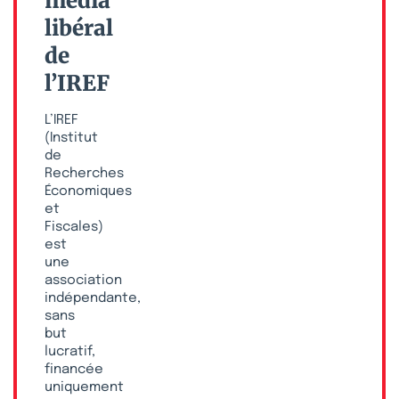
média
libéral
de
l’IREF
L’IREF
(Institut
de
Recherches
Économiques
et
Fiscales)
est
une
association
indépendante,
sans
but
lucratif,
financée
uniquement