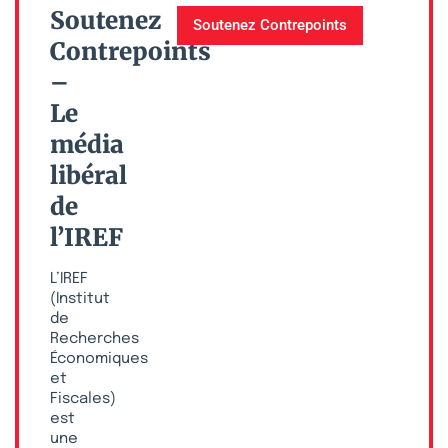
Soutenez
Soutenez Contrepoints
Contrepoints
–
Le
média
libéral
de
l’IREF
L’IREF
(Institut
de
Recherches
Économiques
et
Fiscales)
est
une