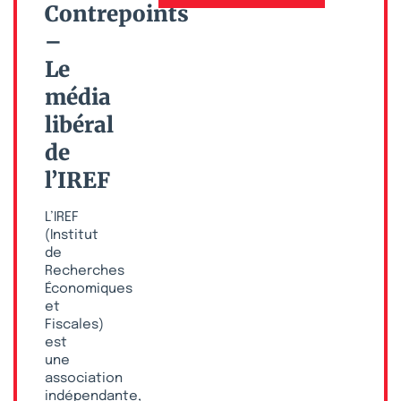
Contrepoints
–
Le
média
libéral
de
l’IREF
L’IREF
(Institut
de
Recherches
Économiques
et
Fiscales)
est
une
association
indépendante,