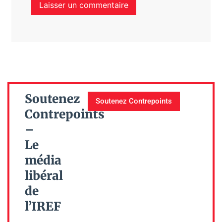
Soutenez
Soutenez Contrepoints
Contrepoints
–
Le
média
libéral
de
l’IREF