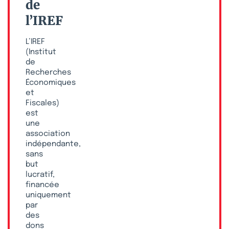
de
l’IREF
L’IREF
(Institut
de
Recherches
Économiques
et
Fiscales)
est
une
association
indépendante,
sans
but
lucratif,
financée
uniquement
par
des
dons