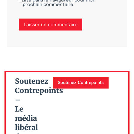
site dans le navigateur pour mon
prochain commentaire.
Soutenez
Soutenez Contrepoints
Contrepoints
–
Le
média
libéral