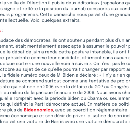
 la veille de l’élection il publie deux éditoriaux (rappelons q
is signé et reflète la position du journal) consacrés aux cand
eurs programmes. Cette démarche nous paraît d’une grand
intellectuelle. Voici quelques extraits.
s
:
 l’audace des démocrates. Ils ont soutenu pendant plus d’un a
irement, était mentalement assez apte à assumer le pouvoir
ue le débat de juin a rendu cette posture intenable, ils ont f
ice-présidente comme leur candidate, affirmant sans aucun 
uelque sorte « une nouvelle voie à suivre ». Ce n’est pas le c
 octobre au sujet de ce qu’elle pourrait changer par rapport 
la fidèle numéro deux de M. Biden a déclaré : « Il n’y a rien 
ndidature se comprend surtout comme une tentative de prolo
siste qui est née en 2006 avec la défaite du GOP au Congrès 
 au milieu de la panique financière de 2008. Nous avons che
qu’elle romprait avec la période Biden ou Obama ou seuleme
te qui définit le Parti démocrate actuel. En matière de polit
ore plus de
Bidennomics
, avec sa coercition réglementaire,
tisme économique et son désir de priver la justice de son i
di serait une victoire de Harris avec une victoire démocrate 