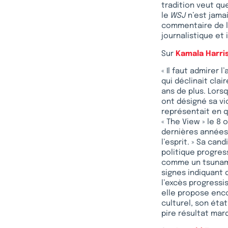
tradition veut que
le
WSJ
n’est jama
commentaire de l
journalistique et 
Sur
Kamala Harri
« Il faut admirer
qui déclinait cla
ans de plus. Lorsq
ont désigné sa v
représentait en q
« The View » le 8
dernières années, 
l’esprit. » Sa ca
politique progres
comme un tsunami
signes indiquant 
l’excès progressis
elle propose enc
culturel, son éta
pire résultat mar