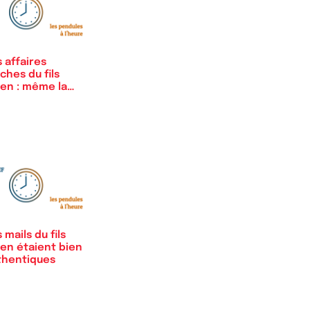
 affaires
ches du fils
den : même la
esse…
 mails du fils
den étaient bien
thentiques