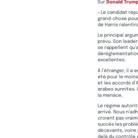
Sur
Donald Trum
« Le candidat rép
grand-chose pour 
de Harris ralenti
Le principal argu
prévu. Son leader
se rappellent qu’
déréglementation 
excellentes.
À l’étranger, il 
été pour le moins
et les accords d’
arabes sunnites. I
la menace.
Le régime autorit
arrivé. Nous n’ad
croient pas vraim
succès les probl
décevants, voire 
delà du contrôle 