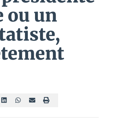
e ou un
tatiste,
ètement