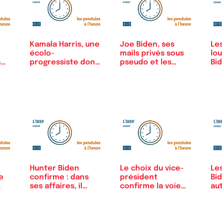
Kamala Harris, une
Joe Biden, ses
Les
écolo-
mails privés sous
lou
a
progressiste dont
pseudo et les…
Bi
l’arrivée…
pr
Hunter Biden
Le choix du vice-
Les
e
confirme : dans
président
Bi
ses affaires, il
confirme la voie…
au
s’est…