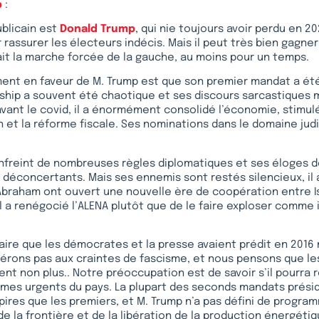
p
:
ublicain est
Donald Trump
, qui nie toujours avoir perdu en 20
rassurer les électeurs indécis. Mais il peut très bien gagner
rait la marche forcée de la gauche, au moins pour un temps.
ment en faveur de M. Trump est que son premier mandat a ét
ship a souvent été chaotique et ses discours sarcastiques m
avant le covid, il a énormément consolidé l’économie, stimulé
et la réforme fiscale. Ses nominations dans le domaine judi
a enfreint de nombreuses règles diplomatiques et ses éloges 
 déconcertants. Mais ses ennemis sont restés silencieux, il a 
Abraham ont ouvert une nouvelle ère de coopération entre Is
l a renégocié l’ALENA plutôt que de le faire exploser comme i
aire que les démocrates et la presse avaient prédit en 2016 
hérons pas aux craintes de fascisme, et nous pensons que l
ent non plus.. Notre préoccupation est de savoir s’il pourra
èmes urgents du pays. La plupart des seconds mandats présid
pires que les premiers, et M. Trump n’a pas défini de progra
de la frontière et de la libération de la production énergéti