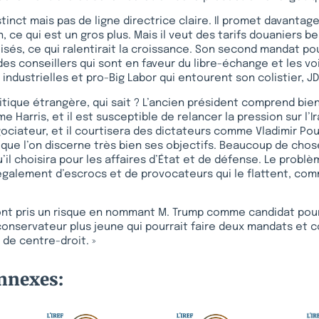
stinct mais pas de ligne directrice claire. Il promet davantag
 ce qui est un gros plus. Mais il veut des tarifs douaniers b
isés, ce qui ralentirait la croissance. Son second mandat po
des conseillers qui sont en faveur du libre-échange et les vo
industrielles et pro-Big Labor qui entourent son colistier, J
itique étrangère, qui sait ? L’ancien président comprend bie
 Harris, et il est susceptible de relancer la pression sur l’Ir
ociateur, et il courtisera des dictateurs comme Vladimir Po
s que l’on discerne très bien ses objectifs. Beaucoup de ch
’il choisira pour les affaires d’État et de défense. Le problè
également d’escrocs et de provocateurs qui le flattent, c
ont pris un risque en nommant M. Trump comme candidat pour
n conservateur plus jeune qui pourrait faire deux mandats et 
 de centre-droit. »
onnexes: