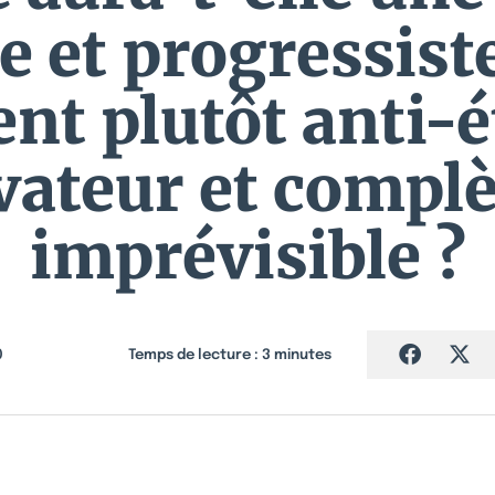
te et progressist
nt plutôt anti-é
vateur et compl
imprévisible ?
0
Temps de lecture :
3
minutes