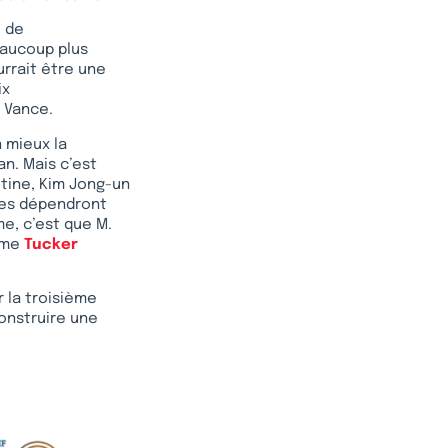
e de
eaucoup plus
urrait être une
ix
D Vance.
n mieux la
an. Mais c’est
utine, Kim Jong-un
oses dépendront
me, c’est que M.
omme
Tucker
 la troisième
construire une