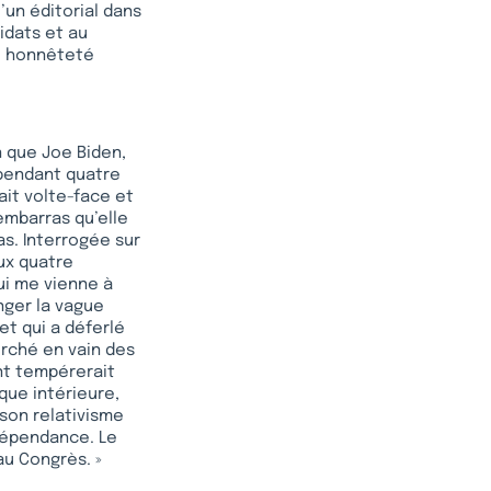
u’un éditorial dans
idats et au
e honnêteté
n que Joe Biden,
 pendant quatre
ait volte-face et
embarras qu’elle
as. Interrogée sur
aux quatre
qui me vienne à
nger la vague
et qui a déferlé
rché en vain des
nt tempérerait
ique intérieure,
 son relativisme
ndépendance. Le
au Congrès. »