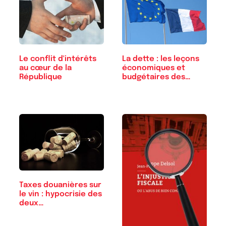
Le conflit d'intérêts
La dette : les leçons
au cœur de la
économiques et
République
budgétaires des…
Taxes douanières sur
le vin : hypocrisie des
deux…