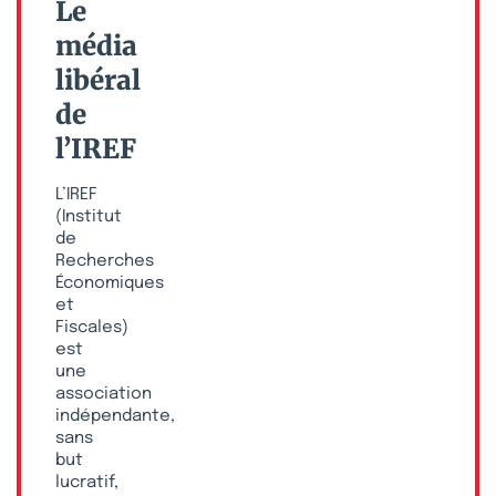
Le
média
libéral
de
l’IREF
L’IREF
(Institut
de
Recherches
Économiques
et
Fiscales)
est
une
association
indépendante,
sans
but
lucratif,