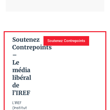
Soutenez
Soutenez Contrepoints
Contrepoints
–
Le
média
libéral
de
l’IREF
L’IREF
(Institut