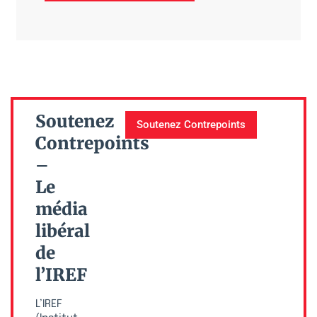
Soutenez
Soutenez Contrepoints
Contrepoints
–
Le
média
libéral
de
l’IREF
L’IREF