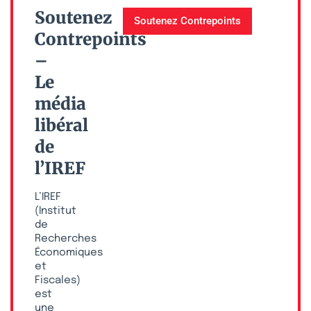
Soutenez
Soutenez Contrepoints
Contrepoints
–
Le
média
libéral
de
l’IREF
L’IREF
(Institut
de
Recherches
Économiques
et
Fiscales)
est
une