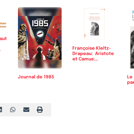
faut
Françoise Kleltz-
…
Drapeau: Aristote
et Camus:…
Journal de 1985
Le 
pa