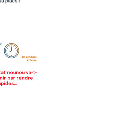
a place !
tat nounou va-t-
finir par rendre
sipides…