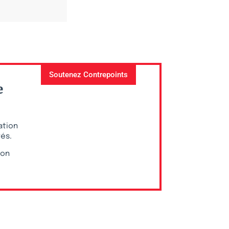
Soutenez Contrepoints
e
ation
vés.
ion