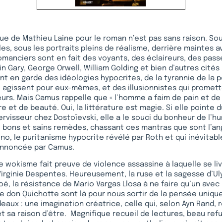
que de Mathieu Laine pour le roman n’est pas sans raison. So
es, sous les portraits pleins de réalisme, derrière maintes 
romanciers sont en fait des voyants, des éclaireurs, des pass
n Gary, George Orwell, William Golding et bien d’autres cités
nt en garde des idéologies hypocrites, de la tyrannie de la p
 agissent pour eux-mêmes, et des illusionnistes qui promet
urs. Mais Camus rappelle que « l’homme a faim de pain et de 
e et de beauté. Oui, la littérature est magie. Si elle pointe d
ervisseur chez Dostoïevski, elle a le souci du bonheur de l’hu
 bons et sains remèdes, chassant ces mantras que sont l’an
o, le puritanisme hypocrite révélé par Roth et qui inévitab
annoncée par Camus.
le wokisme fait preuve de violence assassine à laquelle se liv
rginie Despentes. Heureusement, la ruse et la sagesse d’Ul
, la résistance de Mario Vargas Llosa à ne faire qu’un avec l
de don Quichotte sont là pour nous sortir de la pensée unique 
eaux : une imagination créatrice, celle qui, selon Ayn Rand
et sa raison d’être. Magnifique recueil de lectures, beau ref