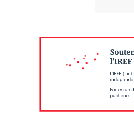
Souten
l’IREF
L’IREF (In
indépendan
Faites un d
publique.