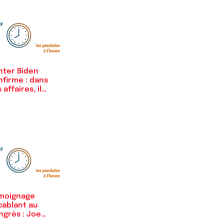
nter Biden
nfirme : dans
 affaires, il
st…
moignage
cablant au
ngrès : Joe
den a bien…