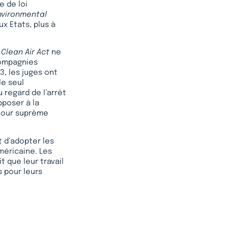
e de loi
nvironmental
x Etats, plus à
e
Clean Air Act
ne
compagnies
3, les juges ont
le seul
u regard de l’arrêt
pposer à la
 Cour suprême
 d’adopter les
méricaine. Les
t que leur travail
s pour leurs