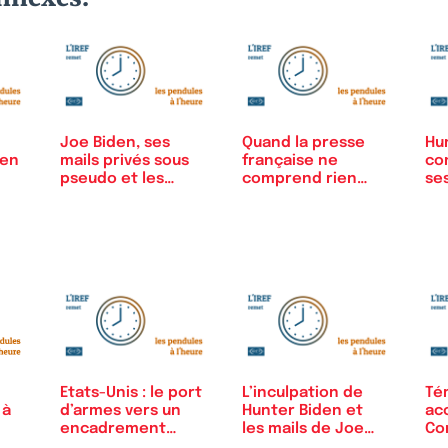
Joe Biden, ses
Quand la presse
Hu
ien
mails privés sous
française ne
co
pseudo et les…
comprend rien
ses
aux…
s’e
Etats-Unis : le port
L’inculpation de
Té
 à
d’armes vers un
Hunter Biden et
ac
encadrement
les mails de Joe
Co
raisonnable
Biden
Bi