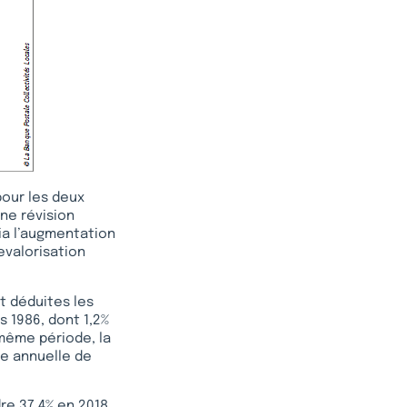
pour les deux
une révision
via l’augmentation
evalorisation
t déduites les
 1986, dont 1,2%
a même période, la
se annuelle de
re 37,4% en 2018,