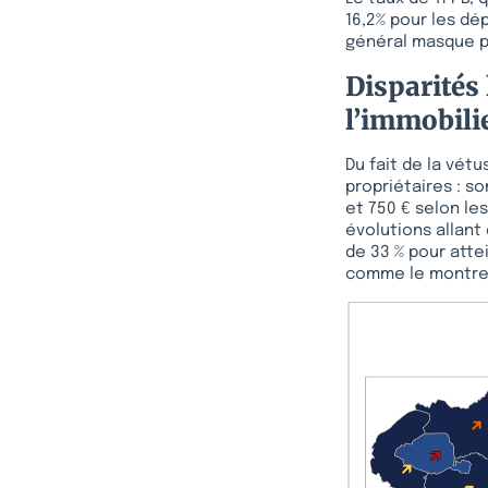
16,2% pour les dé
général masque p
Disparités 
l’immobili
Du fait de la vét
propriétaires : s
et 750 € selon le
évolutions allant
de 33 % pour atte
comme le montre l