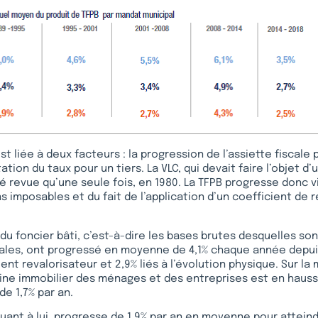
t liée à deux facteurs : la progression de l’assiette fiscale 
ation du taux pour un tiers. La VLC, qui devait faire l’objet d’
té revue qu’une seule fois, en 1980. La TFPB progresse donc 
s imposables et du fait de l’application d’un coefficient de r
du foncier bâti, c’est-à-dire les bases brutes desquelles son
ales, ont progressé en moyenne de 4,1% chaque année depuis
ient revalorisateur et 2,9% liés à l’évolution physique. Sur l
oine immobilier des ménages et des entreprises est en haus
 de 1,7% par an.
quant à lui, progresse de 1,9% par an en moyenne pour atteind