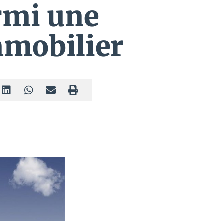
rmi une
mmobilier