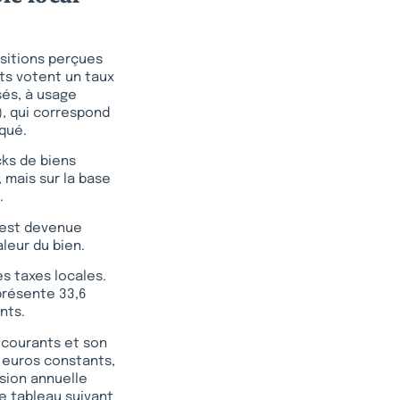
ositions perçues
nts votent un taux
sés, à usage
), qui correspond
qué.
ocks de biens
 mais sur la base
.
n est devenue
aleur du bien.
es taxes locales.
eprésente 33,6
nts.
s courants et son
n euros constants,
ssion annuelle
e tableau suivant