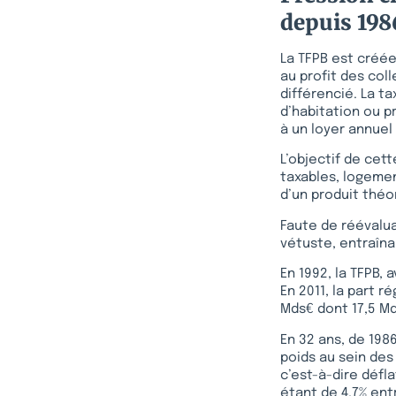
depuis 198
La TFPB est créée
au profit des col
différencié. La ta
d’habitation ou p
à un loyer annuel
L’objectif de cett
taxables, logemen
d’un produit théo
Faute de réévalua
vétuste, entraînan
En 1992, la TFPB,
En 2011, la part 
Mds€ dont 17,5 M
En 32 ans, de 1986
poids au sein des
c’est-à-dire défl
étant de 4,7% ent