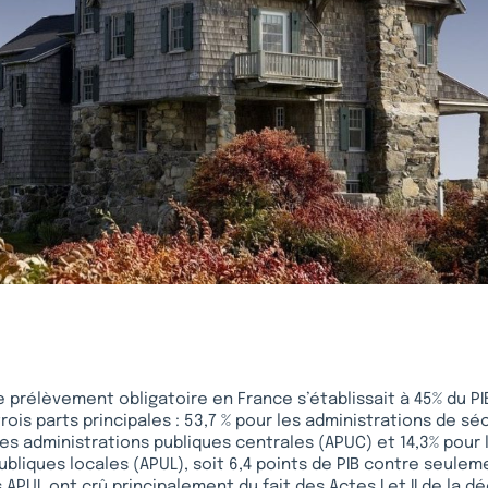
de prélèvement obligatoire en France s’établissait à 45% du PI
ois parts principales : 53,7 % pour les administrations de sé
 les administrations publiques centrales (APUC) et 14,3% pour 
ubliques locales (APUL), soit 6,4 points de PIB contre seulem
APUL ont crû principalement du fait des Actes I et II de la dé