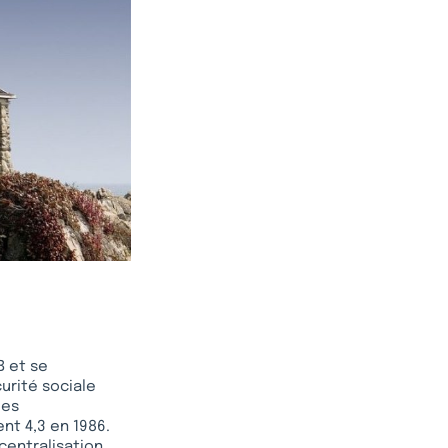
B et se
curité sociale
les
ent 4,3 en 1986.
centralisation,