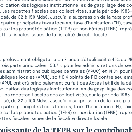
pplication des logiques institutionnelles de gaspillage des c
 Les recettes fiscales des collectivités, sur la période 1986-
losé, de 32 à 150 Mds€. Jusqu’à la suppression de la taxe pro
 quatre principales taxes locales, taxe d’habitation (TH), ta
re sur les propriétés bâties (TFPB) et non bâties (TFNB), rep
ttes fiscales issues de la fiscalité directe locale.
de prélèvement obligatoire en France s’établissait à 45% du PI
ois parts principales : 53,7 % pour les administrations de sé
 les administrations publiques centrales (APUC) et 14,3% pour 
ubliques locales (APUL), soit 6,4 points de PIB contre seulem
APUL ont crû principalement du fait des Actes I et II de la dé
pplication des logiques institutionnelles de gaspillage des c
 Les recettes fiscales des collectivités, sur la période 1986-
losé, de 32 à 150 Mds€. Jusqu’à la suppression de la taxe pro
 quatre principales taxes locales, taxe d’habitation (TH), ta
re sur les propriétés bâties (TFPB) et non bâties (TFNB), rep
ttes fiscales issues de la fiscalité directe locale.
roissante de la TFPB sur le contribuab