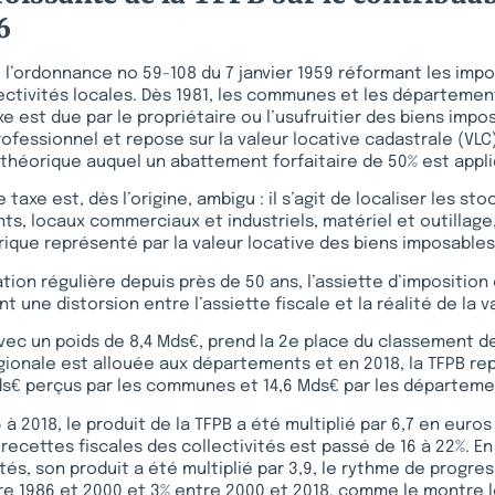
6
 l’ordonnance no 59-108 du 7 janvier 1959 réformant les imp
lectivités locales. Dès 1981, les communes et les départeme
xe est due par le propriétaire ou l’usufruitier des biens impo
rofessionnel et repose sur la valeur locative cadastrale (VLC
 théorique auquel un abattement forfaitaire de 50% est appli
e taxe est, dès l’origine, ambigu : il s’agit de localiser les st
ts, locaux commerciaux et industriels, matériel et outillage,
rique représenté par la valeur locative des biens imposables
tion régulière depuis près de 50 ans, l’assiette d’impositio
t une distorsion entre l’assiette fiscale et la réalité de la v
 avec un poids de 8,4 Mds€, prend la 2e place du classement d
régionale est allouée aux départements et en 2018, la TFPB r
ds€ perçus par les communes et 14,6 Mds€ par les départeme
 à 2018, le produit de la TFPB a été multiplié par 6,7 en euro
 recettes fiscales des collectivités est passé de 16 à 22%. E
atés, son produit a été multiplié par 3,9, le rythme de progre
re 1986 et 2000 et 3% entre 2000 et 2018, comme le montre l