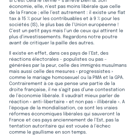
si c’est cela le terme – s’arrête bien là. Son
économie, elle, n’est pas moins libérale que celle
de la France ; elle l’est autrement : il existe une flat
tax à 15 % pour les contribuables et à 9 % pour les
sociétés (IS), le plus bas de l’Union européenne !
C’est un petit pays mais l’un de ceux qui attirent le
plus d’investissements. Regardons notre poutre
avant de critiquer la paille des autres.
Il existe en effet, dans ces pays de l’Est, des
réactions électorales – populistes ou pas –
générées par la peur, celle des immigrés musulmans
mais aussi celle des mesures « progressistes »
comme le mariage homosexuel ou la PMA et la GPA.
Contrairement à ce que pense une partie de la
droite française, il ne s’agit pas d’une contestation
de l’économie libérale. Il vaudrait mieux parler de
réaction « anti-libertaire » et non pas « illibérale ». A
l’époque de la mondialisation, ce sont les vraies
réformes économiques libérales qui sauveront la
France et ces pays anciennement de l’Est, pas la
tentation autoritaire qui est vouée à l’échec
comme le gaullisme en son temps.