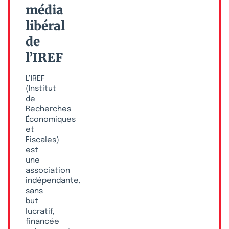
média
libéral
de
l’IREF
L’IREF
(Institut
de
Recherches
Économiques
et
Fiscales)
est
une
association
indépendante,
sans
but
lucratif,
financée