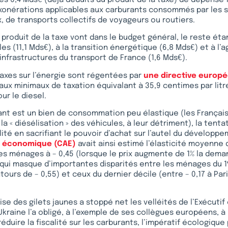
s 6,4 Mds€ (déjà déduits du produit de la taxe) de dépense 
xonérations applicables aux carburants consommés par les s
x, de transports collectifs de voyageurs ou routiers.
 produit de la taxe vont dans le budget général, le reste éta
les (11,1 Mds€), à la transition énergétique (6,8 Mds€) et à l
nfrastructures du transport de France (1,6 Mds€).
taxes sur l’énergie sont régentées par
une directive europ
x minimaux de taxation équivalant à 35,9 centimes par litr
ur le diesel.
nt est un bien de consommation peu élastique (les Françai
la « diésélisation » des véhicules, à leur détriment), la tent
alité en sacrifiant le pouvoir d’achat sur l’autel du développ
se économique (CAE)
avait ainsi estimé l’élasticité moyenne 
es ménages à – 0,45 (lorsque le prix augmente de 1% la dema
e qui masque d’importantes disparités entre les ménages du 1
ours de – 0,55) et ceux du dernier décile (entre – 0,17 à Pari
ise des gilets jaunes a stoppé net les velléités de l’Exécutif
Ukraine l’a obligé, à l’exemple de ses collègues européens, 
duire la fiscalité sur les carburants, l’impératif écologique 