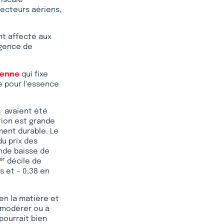
fiscale
ecteurs aériens,
nt affecté aux
’agence de
éenne
qui fixe
e pour l’essence
s avaient été
ation est grande
ement durable. Le
du prix des
nde baisse de
er
décile de
s et – 0,38 en
 en la matière et
à modérer ou à
pourrait bien