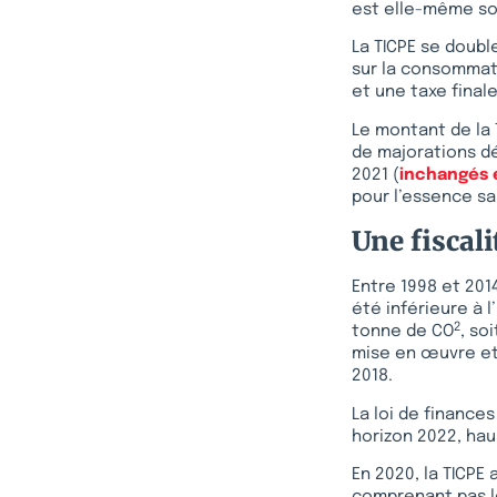
est elle-même sou
La TICPE se doub
sur la consommati
et une taxe final
Le montant de la 
de majorations dé
2021 (
inchangés 
pour l’essence s
Une fiscal
Entre 1998 et 2014
été inférieure à 
2
tonne de CO
, so
mise en œuvre et 
2018.
La loi de finance
horizon 2022, hau
En 2020, la TICPE 