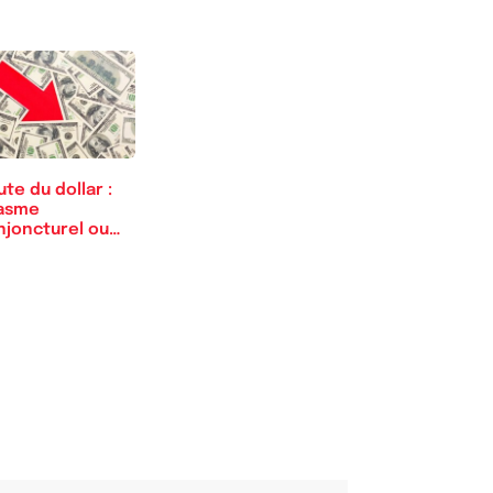
te du dollar :
asme
njoncturel ou
rage monétaire