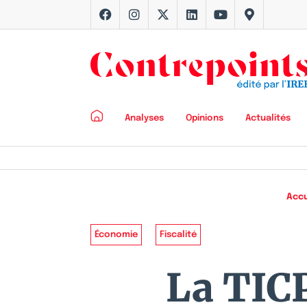
Analyses
Opinions
Actualités
Accu
Économie
Fiscalité
La TICP