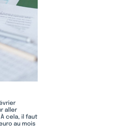
évrier
r aller
 cela, il faut
 euro au mois