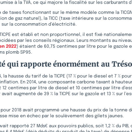
mise à la TVA, ce qui majore la fiscalité sur les carburants d
le de taxes fonctionnant sur le même modèle comme la TICGN
on de gaz naturel), la TICC (taxe intérieure sur la consomm
e sur la consommation d’électricité.
TICPE est établi et non proportionnel, il est fixé nationalem
cidées par les conseils régionaux. Leurs montants au niveau
en 2022
) étaient de 60,75 centimes par litre pour le gazole 
ans plomb SP95.
ité qui rapporte énormément au Tréso
, la hausse du tarif de la TICPE (17 % pour le diesel et 7 % pou
l’inflation. En 2014, une composante carbone taxant à hauteur
it 12 centimes par litre de diesel et 10 centimes par litre d’e
avait augmenté de 39 % la TICPE sur le gazole et 13 % sur l’e
s pour 2018 avait programmé une hausse du prix de la tonne 
sse mise en échec par le soulèvement des gilets jaunes.
avait rapporté 27 Mds€ aux pouvoirs publics, soit 1,2 % du PI