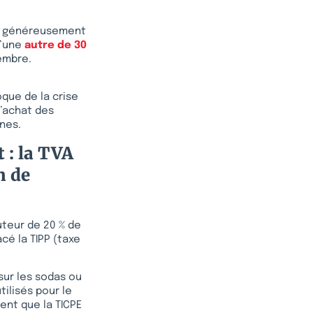
ont généreusement
d’une
autre de 30
embre.
oque de la crise
d’achat des
nes.
 : la TVA
n de
uteur de 20 % de
acé la TIPP (taxe
sur les sodas ou
tilisés pour le
ent que la TICPE