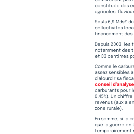
comprenant pas le
constituée des e
agricoles, fluviau
Seuls 6,9 Mds€ du
collectivités loca
financement des i
Depuis 2003, les 
notamment des tau
et 33 centimes po
Comme le carbura
assez sensibles à 
d’alourdir sa fisc
conseil d’analy
carburants pour l
0,45%). Un chiffr
revenus (aux alent
zone rurale).
En somme, si la cr
que la guerre en 
temporairement ré