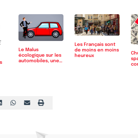
Les Français sont
Le Malus
de moins en moins
Chu
écologique sur les
heureux
sp
automobiles, une
s
co
taxe…
mi
?