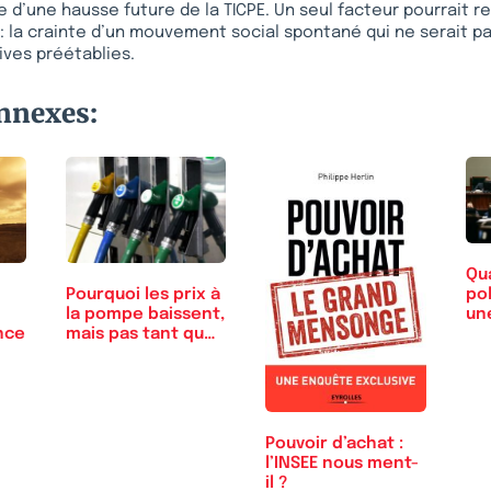
e d’une hausse future de la TICPE. Un seul facteur pourrait 
 la crainte d’un mouvement social spontané qui ne serait pa
ives préétablies.
onnexes:
Qu
po
Pourquoi les prix à
un
la pompe baissent,
nce
mais pas tant que
ça.
Pouvoir d’achat :
l’INSEE nous ment-
il ?