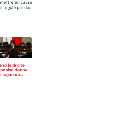
remettre en cause
s régulé par des
and la droite
lonaise donne
e leçon de…