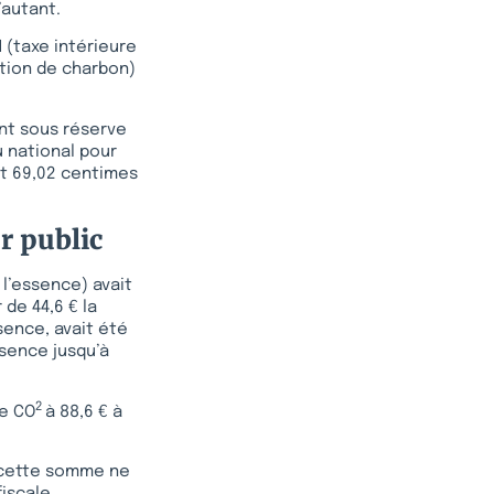
’autant.
 (taxe intérieure
ation de charbon)
ent sous réserve
 national pour
et 69,02 centimes
r public
r l’essence) avait
 de 44,6 € la
ssence, avait été
ssence jusqu’à
2
de CO
à 88,6 € à
B, cette somme ne