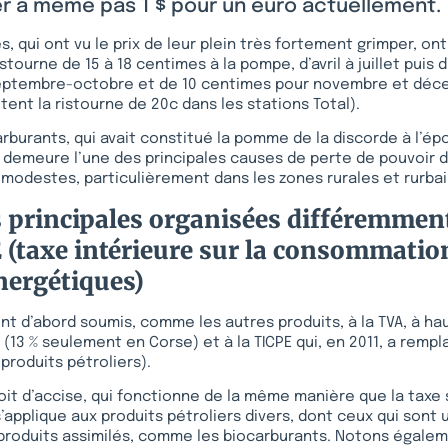
er à même pas 1 $ pour un euro actuellement.
s, qui ont vu le prix de leur plein très fortement grimper, 
stourne de 15 à 18 centimes à la pompe, d’avril à juillet puis 
ptembre-octobre et de 10 centimes pour novembre et déc
tent la ristourne de 20c dans les stations Total).
arburants, qui avait constitué la pomme de la discorde à l’ép
, demeure l’une des principales causes de perte de pouvoir 
modestes, particulièrement dans les zones rurales et rurbai
 principales organisées différemment
E (taxe intérieure sur la consommatio
nergétiques)
nt d’abord soumis, comme les autres produits, à la TVA, à ha
 (13 % seulement en Corse) et à la TICPE qui, en 2011, a rempl
 produits pétroliers).
roit d’accise, qui fonctionne de la même manière que la taxe 
 s’applique aux produits pétroliers divers, dont ceux qui sont u
produits assimilés, comme les biocarburants. Notons égalem