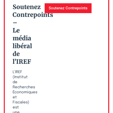
Soutenez
Soutenez Contrepoints
Contrepoints
–
Le
média
libéral
de
l’IREF
L’IREF
(Institut
de
Recherches
Économiques
et
Fiscales)
est
une