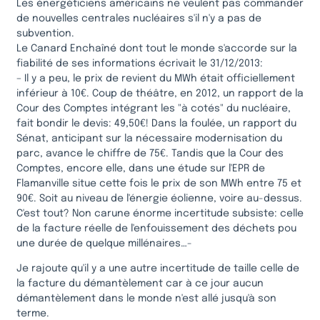
Les énergéticiens américains ne veulent pas commander
de nouvelles centrales nucléaires s'il n'y a pas de
subvention.
Le Canard Enchaîné dont tout le monde s'accorde sur la
fiabilité de ses informations écrivait le 31/12/2013:
– Il y a peu, le prix de revient du MWh était officiellement
inférieur à 10€. Coup de théâtre, en 2012, un rapport de la
Cour des Comptes intégrant les "à cotés" du nucléaire,
fait bondir le devis: 49,50€! Dans la foulée, un rapport du
Sénat, anticipant sur la nécessaire modernisation du
parc, avance le chiffre de 75€. Tandis que la Cour des
Comptes, encore elle, dans une étude sur l'EPR de
Flamanville situe cette fois le prix de son MWh entre 75 et
90€. Soit au niveau de l'énergie éolienne, voire au-dessus.
C'est tout? Non carune énorme incertitude subsiste: celle
de la facture réelle de l'enfouissement des déchets pou
une durée de quelque millénaires…-
Je rajoute qu'il y a une autre incertitude de taille celle de
la facture du démantèlement car à ce jour aucun
démantèlement dans le monde n'est allé jusqu'à son
terme.