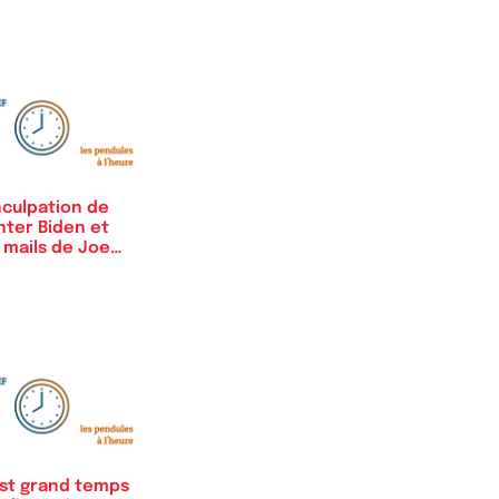
nculpation de
nter Biden et
 mails de Joe
den
est grand temps