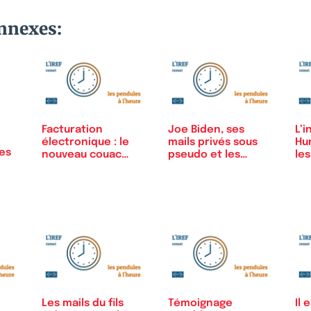
onnexes:
Facturation
Joe Biden, ses
L’i
électronique : le
mails privés sous
Hu
es
nouveau couac
pseudo et les…
les
de…
Bi
Les mails du fils
Témoignage
Il 