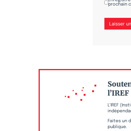
Enregistre
prochain 
Souten
l’IREF
L’IREF (In
indépendan
Faites un d
publique.