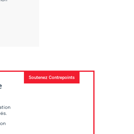
 mon
Soutenez Contrepoints
e
ation
vés.
ion