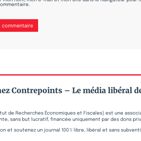
r mon nom, mon e-mail et mon site dans le navigateur pour
commentaire.
ez Contrepoints – Le média libéral d
stitut de Recherches Économiques et Fiscales) est une associ
te, sans but lucratif, financée uniquement par des dons pri
on et soutenez un journal 100 % libre, libéral et sans subvent