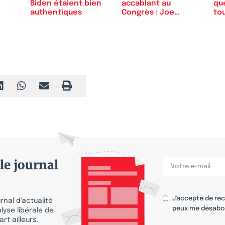
Biden étaient bien
accablant au
qu
authentiques
Congrès : Joe
to
Biden a bien…
Bi
le journal
J'accepte de re
nal d’actualité
peux me désabo
lyse libérale de
rt ailleurs.