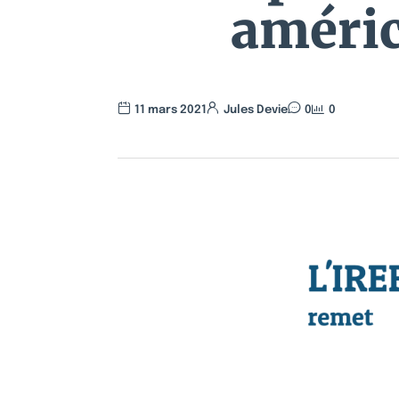
améric
11 mars 2021
Jules Devie
0
0