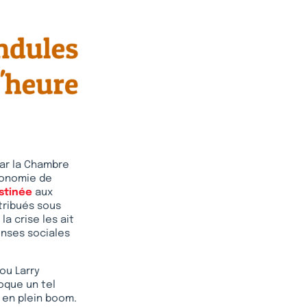
ar la Chambre
économie de
stinée
aux
stribués sous
a crise les ait
enses sociales
ou Larry
oque un tel
 en plein boom.