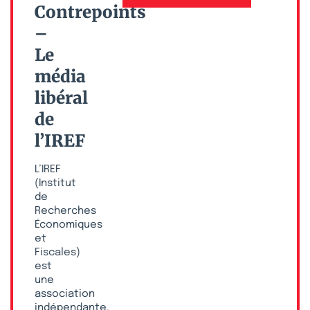
Contrepoints
–
Le
média
libéral
de
l’IREF
L’IREF
(Institut
de
Recherches
Économiques
et
Fiscales)
est
une
association
indépendante,