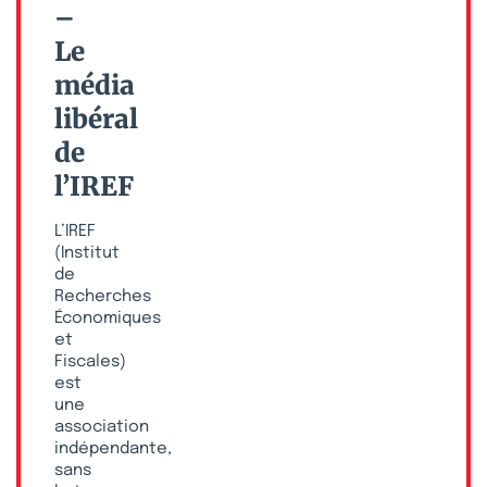
–
Le
média
libéral
de
l’IREF
L’IREF
(Institut
de
Recherches
Économiques
et
Fiscales)
est
une
association
indépendante,
sans