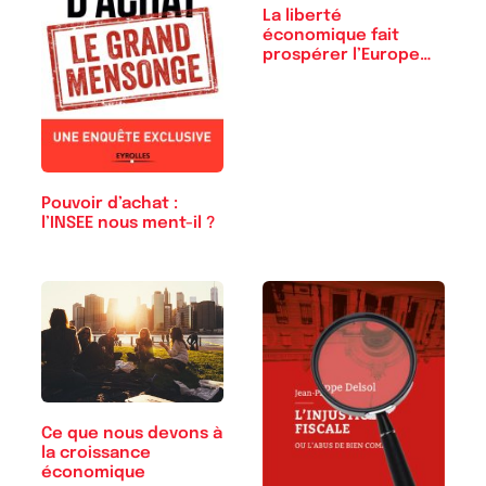
La liberté
économique fait
prospérer l’Europe
de l’Est
Pouvoir d’achat :
l’INSEE nous ment-il ?
Ce que nous devons à
la croissance
économique