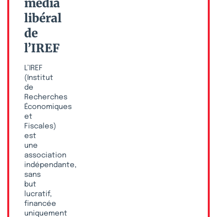
média
libéral
de
l’IREF
L’IREF
(Institut
de
Recherches
Économiques
et
Fiscales)
est
une
association
indépendante,
sans
but
lucratif,
financée
uniquement