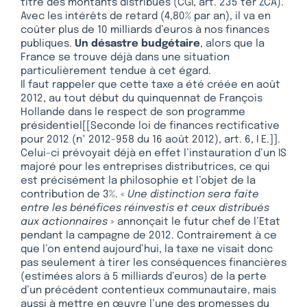
titre des montants distribués (CGI, art. 235 ter ZCA).
Avec les intérêts de retard (4,80% par an), il va en
coûter plus de 10 milliards d’euros à nos finances
publiques.
Un désastre budgétaire
, alors que la
France se trouve déjà dans une situation
particulièrement tendue à cet égard.
Il faut rappeler que cette taxe a été créée en août
2012, au tout début du quinquennat de François
Hollande dans le respect de son programme
présidentiel[[Seconde loi de finances rectificative
pour 2012 (n° 2012-958 du 16 août 2012), art. 6, I E.]].
Celui-ci prévoyait déjà en effet l’instauration d’un IS
majoré pour les entreprises distributrices, ce qui
est précisément la philosophie et l’objet de la
contribution de 3%. «
Une distinction sera faite
entre les bénéfices réinvestis et ceux distribués
aux actionnaires
» annonçait le futur chef de l’Etat
pendant la campagne de 2012. Contrairement à ce
que l’on entend aujourd’hui, la taxe ne visait donc
pas seulement à tirer les conséquences financières
(estimées alors à 5 milliards d’euros) de la perte
d’un précédent contentieux communautaire, mais
aussi à mettre en œuvre l’une des promesses du