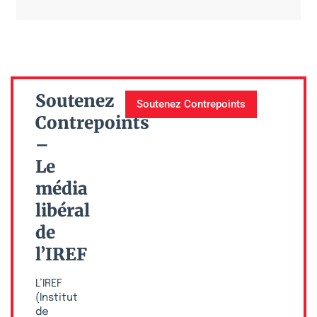
Soutenez
Soutenez Contrepoints
Contrepoints
–
Le
média
libéral
de
l’IREF
L’IREF
(Institut
de