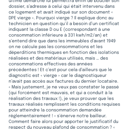
ultime démarche lui permettra enfin de boucler son
dossier, s’adresse à celui qui était intervenu dans
ce logement et avait indiqué sur son document «
DPE vierge ». Pourquoi vierge ? Il explique donc au
technicien en question qu’il a besoin d’un certificat
indiquant la classe D ou E (correspondant à une
consommation inférieure à 331 kwh/m2/an) et
s’entend dire que dans les immeubles d’avant 1949
on ne calcule pas les consommations et les
déperditions thermiques en fonction des isolations
réalisées et des matériaux utilisés, mais … des
consommations effectives des années
précédentes ! Et c’est pour cela d’ailleurs que le
diagnostic est « vierge » car le diagnostiqueur
n’avait pas accès aux factures du dernier locataire.
« Mais justement, je ne veux pas constater le passé
(qui forcément est mauvais, et qui a conduit à la
réalisation des travaux !), je veux prouver que les
travaux réalisés remplissent les conditions requises
pour atteindre la consommation demandée
réglementairement ! » s’énerve notre bailleur.
Comment faire alors pour apporter le justificatif du
respect du nouveau plafond de consommation ? «