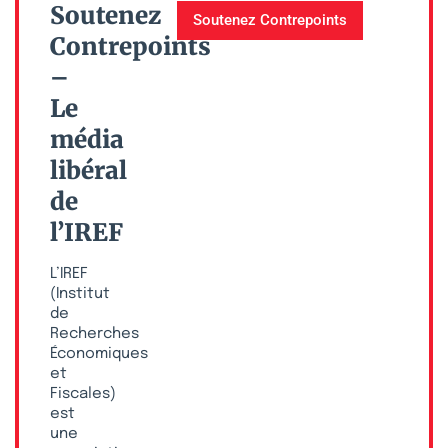
Soutenez
Soutenez Contrepoints
Contrepoints
–
Le
média
libéral
de
l’IREF
L’IREF
(Institut
de
Recherches
Économiques
et
Fiscales)
est
une