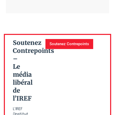
Soutenez
Soutenez Contrepoints
Contrepoints
–
Le
média
libéral
de
l’IREF
L’IREF
(Institut